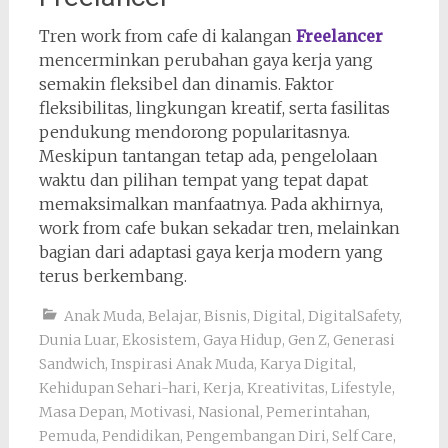
Tren work from cafe di kalangan
Freelancer
mencerminkan perubahan gaya kerja yang
semakin fleksibel dan dinamis. Faktor
fleksibilitas, lingkungan kreatif, serta fasilitas
pendukung mendorong popularitasnya.
Meskipun tantangan tetap ada, pengelolaan
waktu dan pilihan tempat yang tepat dapat
memaksimalkan manfaatnya. Pada akhirnya,
work from cafe bukan sekadar tren, melainkan
bagian dari adaptasi gaya kerja modern yang
terus berkembang.
Anak Muda
,
Belajar
,
Bisnis
,
Digital
,
DigitalSafety
,
Dunia Luar
,
Ekosistem
,
Gaya Hidup
,
Gen Z
,
Generasi
Sandwich
,
Inspirasi Anak Muda
,
Karya Digital
,
Kehidupan Sehari-hari
,
Kerja
,
Kreativitas
,
Lifestyle
,
Masa Depan
,
Motivasi
,
Nasional
,
Pemerintahan
,
Pemuda
,
Pendidikan
,
Pengembangan Diri
,
Self Care
,