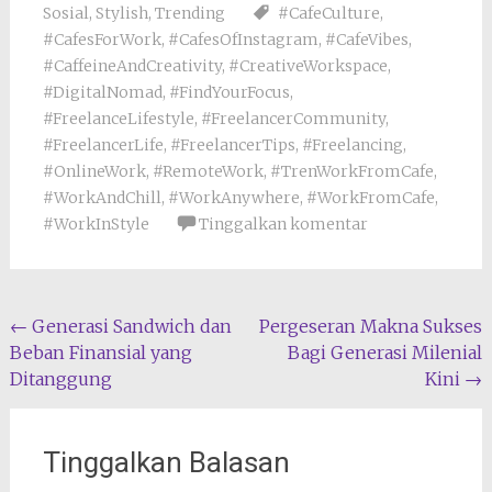
Sosial
,
Stylish
,
Trending
#CafeCulture
,
#CafesForWork
,
#CafesOfInstagram
,
#CafeVibes
,
#CaffeineAndCreativity
,
#CreativeWorkspace
,
#DigitalNomad
,
#FindYourFocus
,
#FreelanceLifestyle
,
#FreelancerCommunity
,
#FreelancerLife
,
#FreelancerTips
,
#Freelancing
,
#OnlineWork
,
#RemoteWork
,
#TrenWorkFromCafe
,
#WorkAndChill
,
#WorkAnywhere
,
#WorkFromCafe
,
#WorkInStyle
Tinggalkan komentar
Navigasi
←
Generasi Sandwich dan
Pergeseran Makna Sukses
Beban Finansial yang
Bagi Generasi Milenial
pos
Ditanggung
Kini
→
Tinggalkan Balasan