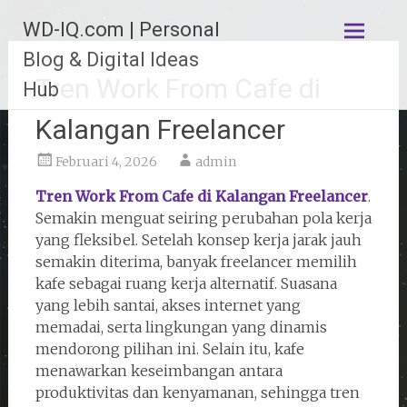
Lompat
WD-IQ.com | Personal
ke
konten
Blog & Digital Ideas
Tren Work From Cafe di
Hub
Kalangan Freelancer
Februari 4, 2026
admin
Tren Work From Cafe di Kalangan Freelancer
.
Semakin menguat seiring perubahan pola kerja
yang fleksibel. Setelah konsep kerja jarak jauh
semakin diterima, banyak freelancer memilih
kafe sebagai ruang kerja alternatif. Suasana
yang lebih santai, akses internet yang
memadai, serta lingkungan yang dinamis
mendorong pilihan ini. Selain itu, kafe
menawarkan keseimbangan antara
produktivitas dan kenyamanan, sehingga tren