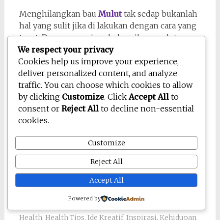
Menghilangkan bau
Mulut
tak sedap bukanlah
hal yang sulit jika di lakukan dengan cara yang
tepat. Dengan menjaga kebersihan mulut,
memperhatikan pola makan, serta menerapkan
We respect your privacy
kebiasaan sehat, napas segar dapat di
Cookies help us improve your experience,
pertahankan setiap hari.
deliver personalized content, and analyze
traffic. You can choose which cookies to allow
Selain itu, konsistensi menjadi kunci utama
by clicking
Customize
. Click
Accept All
to
dalam mencapai hasil yang maksimal. Oleh
consent or
Reject All
to decline non-essential
karena itu, mulailah dari langkah sederhana
cookies.
dan lakukan secara rutin. Dengan pendekatan
yang seimbang, Anda tidak hanya
Customize
mendapatkan napas yang segar, tetapi juga
Reject All
meningkatkan kualitas hidup secara
keseluruhan.
Accept All
Anak Muda
,
Beauty
,
Beauty Tips
,
Daily Tips
,
Gaya
Powered by
Hidup
,
Gaya Hidup Positif
,
gaya hidup sehat
,
Gen Z
,
Health
,
Health Tips
,
Ide Kreatif
,
Inspirasi
,
Kehidupan