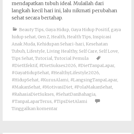
mendapatkan tubuh ideal. Mulailah dari
langkah kecil hari ini, lalu nikmati perubahan
sehat secara bertahap.
Beauty Tips
,
Gaya Hidup
,
Gaya Hidup Positif
,
gaya
hidup sehat
,
Gen Z
,
Health
,
Health Tips
,
Inspirasi
Anak Muda
,
Kehidupan Sehari-hari
,
Kesehatan
Tubuh
,
Lifestyle
,
Living Healthy
,
Self Care
,
Self Love
,
Tips Sehat
,
Tutorial
,
Tutorial Pemula
#DietEfektif
,
#DietSukses2026
,
#DietTanpaLapar
,
#GayaHidupSehat
,
#HealthyLifestyle2026
,
#HidupSehat
,
#KurusAlami
,
#LangsingTanpaLapar
,
#MakanSehat
,
#MotivasiDiet
,
#PolaMakanSehat
,
#RahasiaDietSukses
,
#SehatDanBahagia
,
#TanpaLaparTerus
,
#TipsDietAlami
Tinggalkan komentar