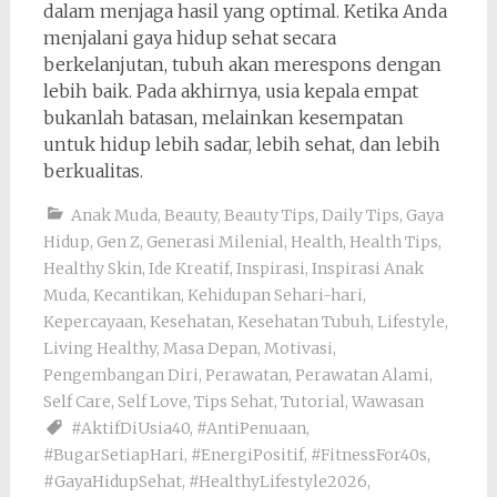
dalam menjaga hasil yang optimal. Ketika Anda
menjalani gaya hidup sehat secara
berkelanjutan, tubuh akan merespons dengan
lebih baik. Pada akhirnya, usia kepala empat
bukanlah batasan, melainkan kesempatan
untuk hidup lebih sadar, lebih sehat, dan lebih
berkualitas.
Anak Muda
,
Beauty
,
Beauty Tips
,
Daily Tips
,
Gaya
Hidup
,
Gen Z
,
Generasi Milenial
,
Health
,
Health Tips
,
Healthy Skin
,
Ide Kreatif
,
Inspirasi
,
Inspirasi Anak
Muda
,
Kecantikan
,
Kehidupan Sehari-hari
,
Kepercayaan
,
Kesehatan
,
Kesehatan Tubuh
,
Lifestyle
,
Living Healthy
,
Masa Depan
,
Motivasi
,
Pengembangan Diri
,
Perawatan
,
Perawatan Alami
,
Self Care
,
Self Love
,
Tips Sehat
,
Tutorial
,
Wawasan
#AktifDiUsia40
,
#AntiPenuaan
,
#BugarSetiapHari
,
#EnergiPositif
,
#FitnessFor40s
,
#GayaHidupSehat
,
#HealthyLifestyle2026
,