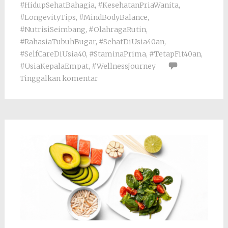
#HidupSehatBahagia
,
#KesehatanPriaWanita
,
#LongevityTips
,
#MindBodyBalance
,
#NutrisiSeimbang
,
#OlahragaRutin
,
#RahasiaTubuhBugar
,
#SehatDiUsia40an
,
#SelfCareDiUsia40
,
#StaminaPrima
,
#TetapFit40an
,
#UsiaKepalaEmpat
,
#WellnessJourney
Tinggalkan komentar