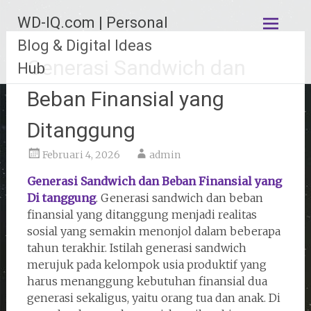
Lompat
WD-IQ.com | Personal
ke
konten
Blog & Digital Ideas
Generasi Sandwich dan
Hub
Beban Finansial yang
Ditanggung
Februari 4, 2026
admin
Generasi Sandwich dan Beban Finansial yang
Di tanggung
. Generasi sandwich dan beban
finansial yang ditanggung menjadi realitas
sosial yang semakin menonjol dalam beberapa
tahun terakhir. Istilah generasi sandwich
merujuk pada kelompok usia produktif yang
harus menanggung kebutuhan finansial dua
generasi sekaligus, yaitu orang tua dan anak. Di