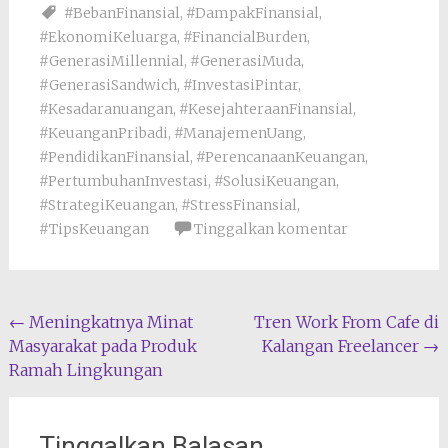
#BebanFinansial
,
#DampakFinansial
,
#EkonomiKeluarga
,
#FinancialBurden
,
#GenerasiMillennial
,
#GenerasiMuda
,
#GenerasiSandwich
,
#InvestasiPintar
,
#Kesadaranuangan
,
#KesejahteraanFinansial
,
#KeuanganPribadi
,
#ManajemenUang
,
#PendidikanFinansial
,
#PerencanaanKeuangan
,
#PertumbuhanInvestasi
,
#SolusiKeuangan
,
#StrategiKeuangan
,
#StressFinansial
,
#TipsKeuangan
Tinggalkan komentar
Navigasi
←
Meningkatnya Minat
Tren Work From Cafe di
Masyarakat pada Produk
Kalangan Freelancer
→
pos
Ramah Lingkungan
Tinggalkan Balasan