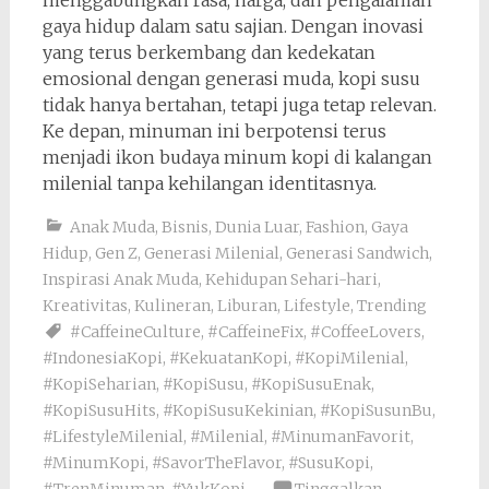
menggabungkan rasa, harga, dan pengalaman
gaya hidup dalam satu sajian. Dengan inovasi
yang terus berkembang dan kedekatan
emosional dengan generasi muda, kopi susu
tidak hanya bertahan, tetapi juga tetap relevan.
Ke depan, minuman ini berpotensi terus
menjadi ikon budaya minum kopi di kalangan
milenial tanpa kehilangan identitasnya.
Anak Muda
,
Bisnis
,
Dunia Luar
,
Fashion
,
Gaya
Hidup
,
Gen Z
,
Generasi Milenial
,
Generasi Sandwich
,
Inspirasi Anak Muda
,
Kehidupan Sehari-hari
,
Kreativitas
,
Kulineran
,
Liburan
,
Lifestyle
,
Trending
#CaffeineCulture
,
#CaffeineFix
,
#CoffeeLovers
,
#IndonesiaKopi
,
#KekuatanKopi
,
#KopiMilenial
,
#KopiSeharian
,
#KopiSusu
,
#KopiSusuEnak
,
#KopiSusuHits
,
#KopiSusuKekinian
,
#KopiSusunBu
,
#LifestyleMilenial
,
#Milenial
,
#MinumanFavorit
,
#MinumKopi
,
#SavorTheFlavor
,
#SusuKopi
,