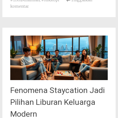
#TrenMinuman
,
#YukKopi
Tinggalkan
komentar
Fenomena Staycation Jadi
Pilihan Liburan Keluarga
Modern