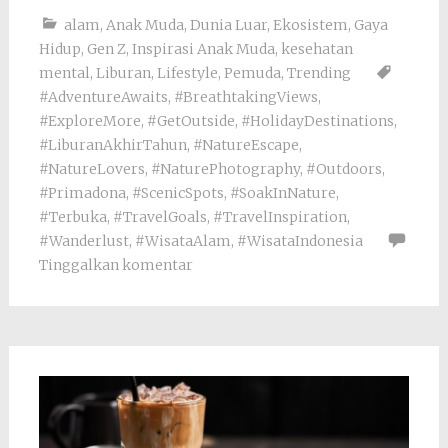
alam
,
Anak Muda
,
Dunia Luar
,
Ekosistem
,
Gaya
Hidup
,
Gen Z
,
Inspirasi Anak Muda
,
kesehatan
mental
,
Liburan
,
Lifestyle
,
Pemuda
,
Trending
#AdventureAwaits
,
#BreathtakingViews
,
#ExploreMore
,
#GetOutside
,
#HolidayDestinations
,
#LiburanAkhirTahun
,
#NatureEscape
,
#NatureLovers
,
#NaturePhotography
,
#Outdoors
,
#Primadona
,
#ScenicSpots
,
#SoakInNature
,
#Terbuka
,
#TravelGoals
,
#TravelInspiration
,
#Wanderlust
,
#WisataAlam
,
#WisataIndonesia
Tinggalkan komentar