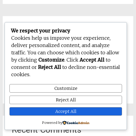
Recent Posts
We respect your privacy
Cookies help us improve your experience,
Tips Jitu Cepat Bangkit Dari Patah Hati
deliver personalized content, and analyze
Rahasia Awet Muda Alami Tanpa Suntik Botox
traffic. You can choose which cookies to allow
by clicking
Customize
. Click
Accept All
to
Cara Cerdas Ubah Hobi Menjadi Sumber
consent or
Reject All
to decline non-essential
Penghasilan
cookies.
Trik Psikologi Baca Karakter Orang Lewat Mata
Cara Mudah Rawat Kucing Ras Di Rumah
Customize
Reject All
Accept All
Powered by
Recent Comments