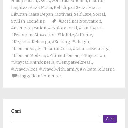
Hidup Positif
,
Gen Z
,
Generasi Milenial
,
hiburan
,
Inspirasi Anak Muda
,
Kehidupan Sehari-hari
,
Liburan
,
Masa Depan
,
Motivasi
,
Self Care
,
Sosial
,
Stylish
,
Trending
#DestinasiStaycation
,
#EventStaycation
,
#ExploreLocal
,
#FamilyFun
,
#FenomenaStaycation
,
#HolidayAtHome
,
#KegiatanKeluarga
,
#KeluargaBahagia
,
#LiburanAsyik
,
#LiburanCeria
,
#LiburanKeluarga
,
#LiburanModern
,
#PilihanLiburan
,
#Staycation
,
#StaycationIndonesia
,
#TempatRekreasi
,
#TravelVibes
,
#TravelWithFamily
,
#WisataKeluarga
Tinggalkan komentar
Cari
Cari