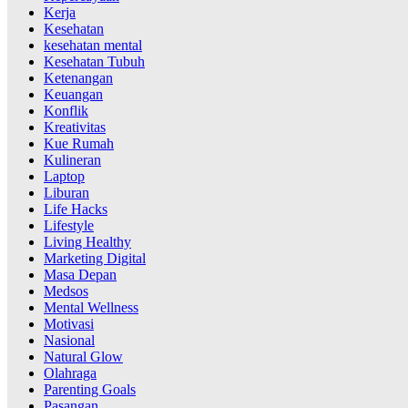
Kerja
Kesehatan
kesehatan mental
Kesehatan Tubuh
Ketenangan
Keuangan
Konflik
Kreativitas
Kue Rumah
Kulineran
Laptop
Liburan
Life Hacks
Lifestyle
Living Healthy
Marketing Digital
Masa Depan
Medsos
Mental Wellness
Motivasi
Nasional
Natural Glow
Olahraga
Parenting Goals
Pasangan