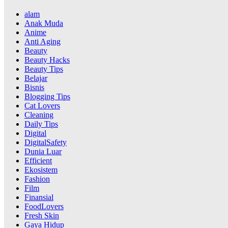
alam
Anak Muda
Anime
Anti Aging
Beauty
Beauty Hacks
Beauty Tips
Belajar
Bisnis
Blogging Tips
Cat Lovers
Cleaning
Daily Tips
Digital
DigitalSafety
Dunia Luar
Efficient
Ekosistem
Fashion
Film
Finansial
FoodLovers
Fresh Skin
Gaya Hidup