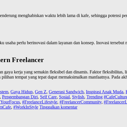
 cenderung menghabiskan waktu lebih lama di kafe, sehingga potensi 
elaku usaha perlu berinovasi dalam layanan dan konsep. Inovasi terseb
ern Freelancer
aya kerja yang semakin fleksibel dan dinamis. Faktor fleksibilitas, l
n pilihan tempat yang tepat dapat memaksimalkan manfaatnya. Pada akh
istem
,
Gaya Hidup
,
Gen Z
,
Generasi Sandwich
,
Inspirasi Anak Muda
,
,
Pengembangan Diri
,
Self Care
,
Sosial
,
Stylish
,
Trending
#CafeCultur
dYourFocus
,
#FreelanceLifestyle
,
#FreelancerCommunity
,
#FreelancerL
mCafe
,
#WorkInStyle
Tinggalkan komentar