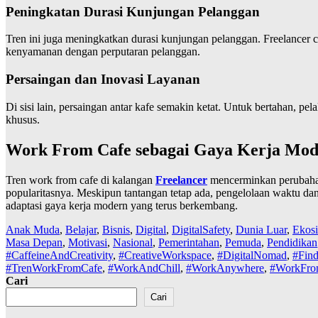
Peningkatan Durasi Kunjungan Pelanggan
Tren ini juga meningkatkan durasi kunjungan pelanggan. Freelancer
kenyamanan dengan perputaran pelanggan.
Persaingan dan Inovasi Layanan
Di sisi lain, persaingan antar kafe semakin ketat. Untuk bertahan, p
khusus.
Work From Cafe sebagai Gaya Kerja Mod
Tren work from cafe di kalangan
Freelancer
mencerminkan perubahan g
popularitasnya. Meskipun tantangan tetap ada, pengelolaan waktu da
adaptasi gaya kerja modern yang terus berkembang.
Anak Muda
,
Belajar
,
Bisnis
,
Digital
,
DigitalSafety
,
Dunia Luar
,
Ekos
Masa Depan
,
Motivasi
,
Nasional
,
Pemerintahan
,
Pemuda
,
Pendidikan
#CaffeineAndCreativity
,
#CreativeWorkspace
,
#DigitalNomad
,
#Fin
#TrenWorkFromCafe
,
#WorkAndChill
,
#WorkAnywhere
,
#WorkFro
Cari
Cari