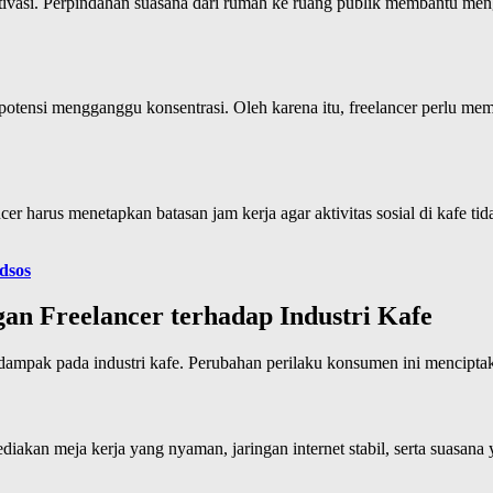
ivasi. Perpindahan suasana dari rumah ke ruang publik membantu mengur
otensi mengganggu konsentrasi. Oleh karena itu, freelancer perlu mem
ncer harus menetapkan batasan jam kerja agar aktivitas sosial di kafe
dsos
n Freelancer terhadap Industri Kafe
erdampak pada industri kafe. Perubahan perilaku konsumen ini mencipta
kan meja kerja yang nyaman, jaringan internet stabil, serta suasana