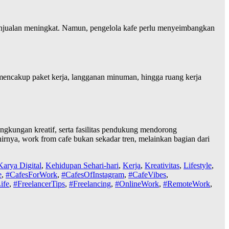
penjualan meningkat. Namun, pengelola kafe perlu menyeimbangkan
ut mencakup paket kerja, langganan minuman, hingga ruang kerja
ingkungan kreatif, serta fasilitas pendukung mendorong
irnya, work from cafe bukan sekadar tren, melainkan bagian dari
Karya Digital
,
Kehidupan Sehari-hari
,
Kerja
,
Kreativitas
,
Lifestyle
,
e
,
#CafesForWork
,
#CafesOfInstagram
,
#CafeVibes
,
ife
,
#FreelancerTips
,
#Freelancing
,
#OnlineWork
,
#RemoteWork
,