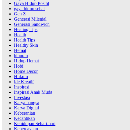
Gaya Hidup Positif
gaya hidup sehat
Gen Z
Generasi Milenial
Generasi Sandwich
Healing Tips
Health
Health Tips
Healthy Skin
Hemat
hiburan
Hidup Hemat
Hobi
Home Decor
Hukum
Ide Kreatif
Inspirasi
Inspirasi Anak Muda
Investasi
Karya bangsa
Karya Digital
Keberanian
Kecantikan
Kehidupan Sehari-hari
Kepercayaan