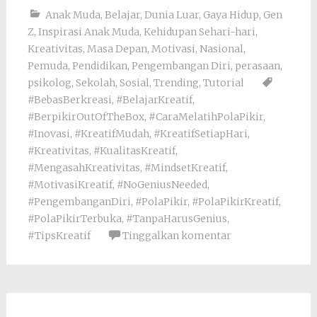
Anak Muda
,
Belajar
,
Dunia Luar
,
Gaya Hidup
,
Gen
Z
,
Inspirasi Anak Muda
,
Kehidupan Sehari-hari
,
Kreativitas
,
Masa Depan
,
Motivasi
,
Nasional
,
Pemuda
,
Pendidikan
,
Pengembangan Diri
,
perasaan
,
psikolog
,
Sekolah
,
Sosial
,
Trending
,
Tutorial
#BebasBerkreasi
,
#BelajarKreatif
,
#BerpikirOutOfTheBox
,
#CaraMelatihPolaPikir
,
#Inovasi
,
#KreatifMudah
,
#KreatifSetiapHari
,
#Kreativitas
,
#KualitasKreatif
,
#MengasahKreativitas
,
#MindsetKreatif
,
#MotivasiKreatif
,
#NoGeniusNeeded
,
#PengembanganDiri
,
#PolaPikir
,
#PolaPikirKreatif
,
#PolaPikirTerbuka
,
#TanpaHarusGenius
,
#TipsKreatif
Tinggalkan komentar