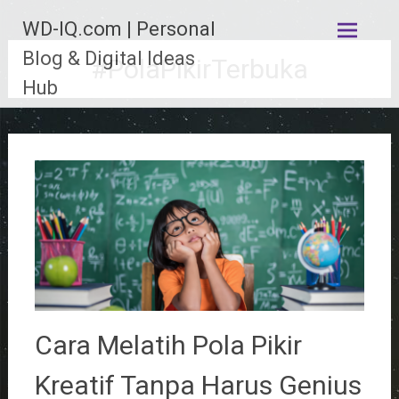
Lompat
WD-IQ.com | Personal
ke
konten
Blog & Digital Ideas
#PolaPikirTerbuka
Hub
Cara Melatih Pola Pikir
Kreatif Tanpa Harus Genius