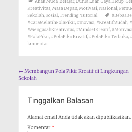
Anak Muda
,
Belajar
,
Dunia Luar
,
Gaya Hidup
,
Ge
Kreativitas
,
Masa Depan
,
Motivasi
,
Nasional
,
Pemu
Sekolah
,
Sosial
,
Trending
,
Tutorial
#BebasBe
#CaraMelatihPolaPikir
,
#Inovasi
,
#KreatifMudah
,
#
#MengasahKreativitas
,
#MindsetKreatif
,
#Motivasi
#PolaPikir
,
#PolaPikirKreatif
,
#PolaPikirTerbuka
,
komentar
Navigasi
←
Membangun Pola Pikir Kreatif di Lingkungan
Sekolah
pos
Tinggalkan Balasan
Alamat email Anda tidak akan dipublikasikan.
Komentar
*