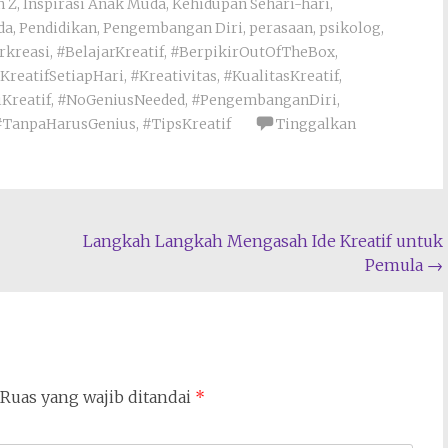
n Z
,
Inspirasi Anak Muda
,
Kehidupan Sehari-hari
,
da
,
Pendidikan
,
Pengembangan Diri
,
perasaan
,
psikolog
,
rkreasi
,
#BelajarKreatif
,
#BerpikirOutOfTheBox
,
KreatifSetiapHari
,
#Kreativitas
,
#KualitasKreatif
,
Kreatif
,
#NoGeniusNeeded
,
#PengembanganDiri
,
#TanpaHarusGenius
,
#TipsKreatif
Tinggalkan
Langkah Langkah Mengasah Ide Kreatif untuk
Pemula
→
Ruas yang wajib ditandai
*