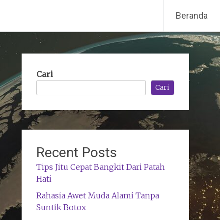
Beranda
Cari
Cari
Recent Posts
Tips Jitu Cepat Bangkit Dari Patah
Hati
Rahasia Awet Muda Alami Tanpa
Suntik Botox