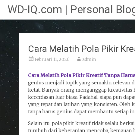
WD-IQ.com | Personal Blog
Lompat
ke
konten
Cara Melatih Pola Pikir Kr
Februari 11, 2026
admin
Cara Melatih Pola Pikir Kreatif Tanpa Haru
genius menjadi topik yang semakin relevan d
ketat. Banyak orang menganggap kreativitas 
kecerdasan luar biasa. Padahal, siapa pun da
yang tepat dan latihan yang konsisten. Oleh k
tanpa harus genius dapat membantu setiap in
Selain itu, pola pikir kreatif tidak selalu berk
tumbuh dari keberanian mencoba, kemauan be