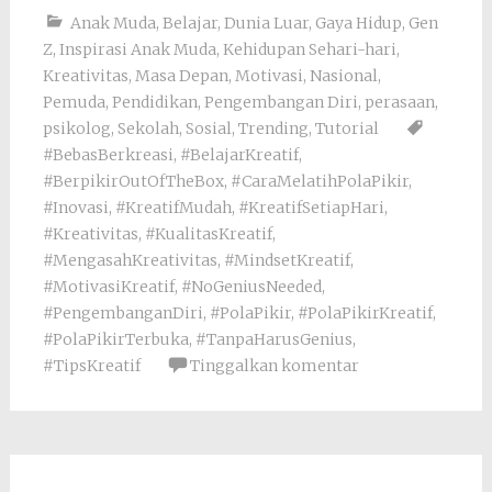
Anak Muda
,
Belajar
,
Dunia Luar
,
Gaya Hidup
,
Gen
Z
,
Inspirasi Anak Muda
,
Kehidupan Sehari-hari
,
Kreativitas
,
Masa Depan
,
Motivasi
,
Nasional
,
Pemuda
,
Pendidikan
,
Pengembangan Diri
,
perasaan
,
psikolog
,
Sekolah
,
Sosial
,
Trending
,
Tutorial
#BebasBerkreasi
,
#BelajarKreatif
,
#BerpikirOutOfTheBox
,
#CaraMelatihPolaPikir
,
#Inovasi
,
#KreatifMudah
,
#KreatifSetiapHari
,
#Kreativitas
,
#KualitasKreatif
,
#MengasahKreativitas
,
#MindsetKreatif
,
#MotivasiKreatif
,
#NoGeniusNeeded
,
#PengembanganDiri
,
#PolaPikir
,
#PolaPikirKreatif
,
#PolaPikirTerbuka
,
#TanpaHarusGenius
,
#TipsKreatif
Tinggalkan komentar