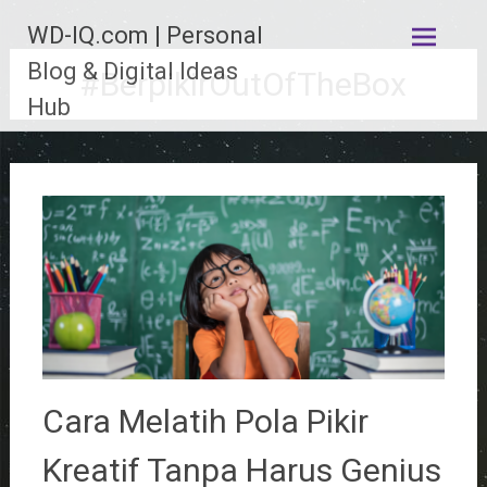
Lompat
WD-IQ.com | Personal
ke
konten
Blog & Digital Ideas
#BerpikirOutOfTheBox
Hub
Cara Melatih Pola Pikir
Kreatif Tanpa Harus Genius