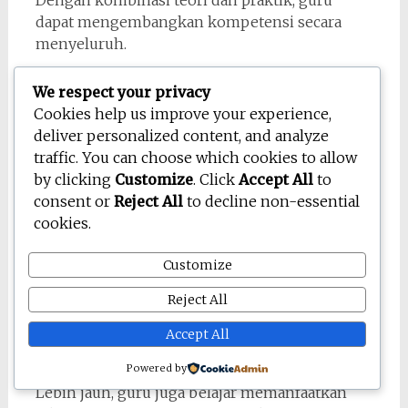
Dengan kombinasi teori dan praktik, guru
dapat mengembangkan kompetensi secara
menyeluruh.
Selain itu, pelatihan ini mendorong guru untuk
We respect your privacy
berinovasi dalam metode mengajar. Akibatnya,
Cookies help us improve your experience,
pembelajaran menjadi lebih kreatif dan
deliver personalized content, and analyze
interaktif.
traffic. You can choose which cookies to allow
by clicking
Customize
. Click
Accept All
to
Pendampingan Guru untuk
consent or
Reject All
to decline non-essential
Pembelajaran Kontekstual
cookies.
Pendampingan intensif membantu guru
Customize
memahami kondisi siswa secara lebih
mendalam. Oleh sebab itu, guru dapat
Reject All
menyesuaikan materi dengan konteks lokal.
Accept All
Pendekatan ini membuat pembelajaran lebih
bermakna dan mudah di pahami.
Powered by
Lebih jauh, guru juga belajar memanfaatkan