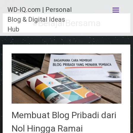
Lompat
WD-IQ.com | Personal
ke
konten
Blog & Digital Ideas
#BelajarBersama
Hub
Membuat Blog Pribadi dari
Nol Hingga Ramai