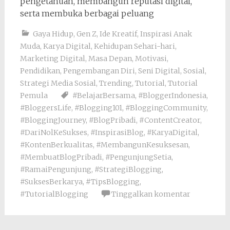
pengetahuan, membangun reputasi digital,
serta membuka berbagai peluang
Gaya Hidup
,
Gen Z
,
Ide Kreatif
,
Inspirasi Anak
Muda
,
Karya Digital
,
Kehidupan Sehari-hari
,
Marketing Digital
,
Masa Depan
,
Motivasi
,
Pendidikan
,
Pengembangan Diri
,
Seni Digital
,
Sosial
,
Strategi Media Sosial
,
Trending
,
Tutorial
,
Tutorial
Pemula
#BelajarBersama
,
#BloggerIndonesia
,
#BloggersLife
,
#Blogging101
,
#BloggingCommunity
,
#BloggingJourney
,
#BlogPribadi
,
#ContentCreator
,
#DariNolKeSukses
,
#InspirasiBlog
,
#KaryaDigital
,
#KontenBerkualitas
,
#MembangunKesuksesan
,
#MembuatBlogPribadi
,
#PengunjungSetia
,
#RamaiPengunjung
,
#StrategiBlogging
,
#SuksesBerkarya
,
#TipsBlogging
,
#TutorialBlogging
Tinggalkan komentar