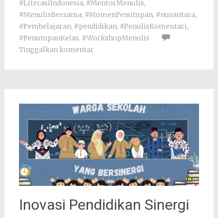
#LiterasiIndonesia
,
#MentorMenulis
,
#MenulisBersama
,
#MomenPenutupan
,
#nusantara
,
#Pembelajaran
,
#pendidikan
,
#PenulisKomentari
,
#PenutupanKelas
,
#WorkshopMenulis
Tinggalkan komentar
Inovasi Pendidikan Sinergi