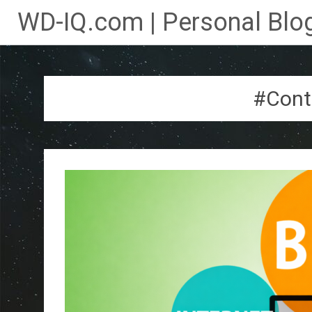
WD-IQ.com | Personal Blog
Lompat
ke
konten
#Cont