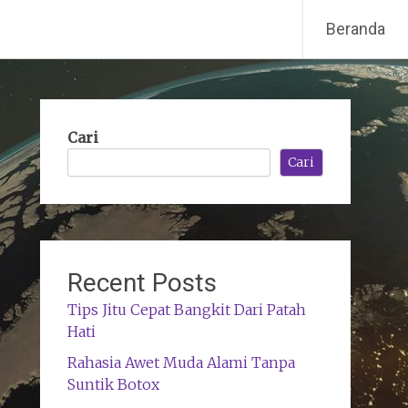
Beranda
Cari
Cari
Recent Posts
Tips Jitu Cepat Bangkit Dari Patah
Hati
Rahasia Awet Muda Alami Tanpa
Suntik Botox