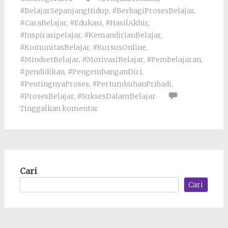
#BelajarSepanjangHidup
,
#BerbagiProsesBelajar
,
#CaraBelajar
,
#Edukasi
,
#HasilAkhir
,
#Inspirasipelajar
,
#KemandirianBelajar
,
#KomunitasBelajar
,
#KursusOnline
,
#MindsetBelajar
,
#MotivasiBelajar
,
#Pembelajaran
,
#pendidikan
,
#PengembanganDiri
,
#PentingnyaProses
,
#PertumbuhanPribadi
,
#ProsesBelajar
,
#SuksesDalamBelajar
Tinggalkan komentar
Cari
Cari