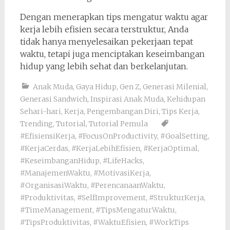
Dengan menerapkan tips mengatur waktu agar
kerja lebih efisien secara terstruktur, Anda
tidak hanya menyelesaikan pekerjaan tepat
waktu, tetapi juga menciptakan keseimbangan
hidup yang lebih sehat dan berkelanjutan.
Anak Muda
,
Gaya Hidup
,
Gen Z
,
Generasi Milenial
,
Generasi Sandwich
,
Inspirasi Anak Muda
,
Kehidupan
Sehari-hari
,
Kerja
,
Pengembangan Diri
,
Tips Kerja
,
Trending
,
Tutorial
,
Tutorial Pemula
#EfisiensiKerja
,
#FocusOnProductivity
,
#GoalSetting
,
#KerjaCerdas
,
#KerjaLebihEfisien
,
#KerjaOptimal
,
#KeseimbanganHidup
,
#LifeHacks
,
#ManajemenWaktu
,
#MotivasiKerja
,
#OrganisasiWaktu
,
#PerencanaanWaktu
,
#Produktivitas
,
#SelfImprovement
,
#StrukturKerja
,
#TimeManagement
,
#TipsMengaturWaktu
,
#TipsProduktivitas
,
#WaktuEfisien
,
#WorkTips