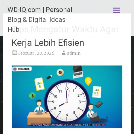
Lompat
WD-IQ.com | Personal
ke
konten
Blog & Digital Ideas
Tips Mengatur Waktu Agar
Hub
Kerja Lebih Efisien
Februari 20, 2026
admin