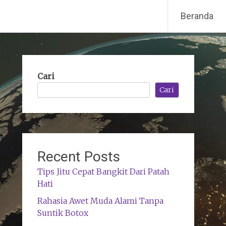
Beranda
Cari
Cari
Recent Posts
Tips Jitu Cepat Bangkit Dari Patah
Hati
Rahasia Awet Muda Alami Tanpa
Suntik Botox