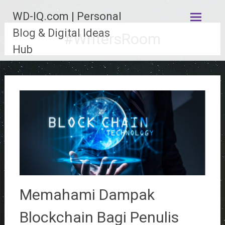
Lompat
WD-IQ.com | Personal
ke
konten
Blog & Digital Ideas
#WritersRoom
Hub
Memahami Dampak
Blockchain Bagi Penulis