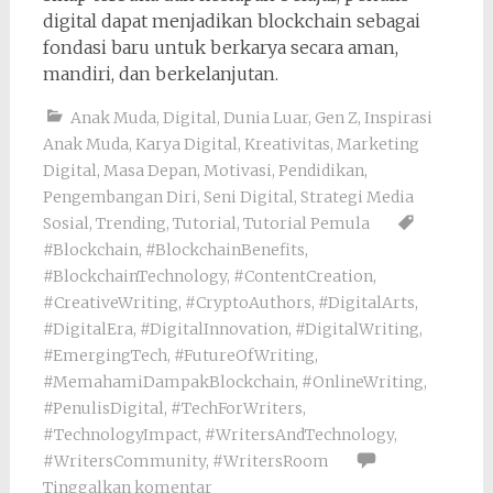
digital dapat menjadikan blockchain sebagai
fondasi baru untuk berkarya secara aman,
mandiri, dan berkelanjutan.
Anak Muda
,
Digital
,
Dunia Luar
,
Gen Z
,
Inspirasi
Anak Muda
,
Karya Digital
,
Kreativitas
,
Marketing
Digital
,
Masa Depan
,
Motivasi
,
Pendidikan
,
Pengembangan Diri
,
Seni Digital
,
Strategi Media
Sosial
,
Trending
,
Tutorial
,
Tutorial Pemula
#Blockchain
,
#BlockchainBenefits
,
#BlockchainTechnology
,
#ContentCreation
,
#CreativeWriting
,
#CryptoAuthors
,
#DigitalArts
,
#DigitalEra
,
#DigitalInnovation
,
#DigitalWriting
,
#EmergingTech
,
#FutureOfWriting
,
#MemahamiDampakBlockchain
,
#OnlineWriting
,
#PenulisDigital
,
#TechForWriters
,
#TechnologyImpact
,
#WritersAndTechnology
,
#WritersCommunity
,
#WritersRoom
Tinggalkan komentar