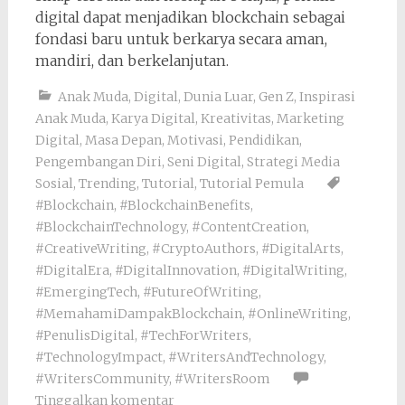
digital dapat menjadikan blockchain sebagai
fondasi baru untuk berkarya secara aman,
mandiri, dan berkelanjutan.
Anak Muda
,
Digital
,
Dunia Luar
,
Gen Z
,
Inspirasi
Anak Muda
,
Karya Digital
,
Kreativitas
,
Marketing
Digital
,
Masa Depan
,
Motivasi
,
Pendidikan
,
Pengembangan Diri
,
Seni Digital
,
Strategi Media
Sosial
,
Trending
,
Tutorial
,
Tutorial Pemula
#Blockchain
,
#BlockchainBenefits
,
#BlockchainTechnology
,
#ContentCreation
,
#CreativeWriting
,
#CryptoAuthors
,
#DigitalArts
,
#DigitalEra
,
#DigitalInnovation
,
#DigitalWriting
,
#EmergingTech
,
#FutureOfWriting
,
#MemahamiDampakBlockchain
,
#OnlineWriting
,
#PenulisDigital
,
#TechForWriters
,
#TechnologyImpact
,
#WritersAndTechnology
,
#WritersCommunity
,
#WritersRoom
Tinggalkan komentar