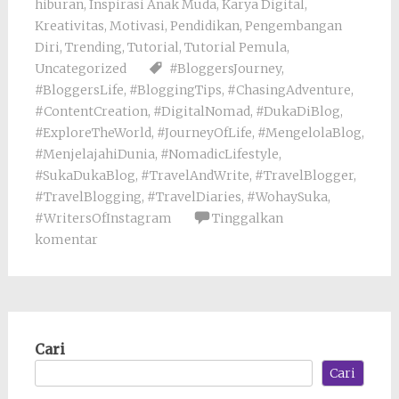
hiburan
,
Inspirasi Anak Muda
,
Karya Digital
,
Kreativitas
,
Motivasi
,
Pendidikan
,
Pengembangan
Diri
,
Trending
,
Tutorial
,
Tutorial Pemula
,
Uncategorized
#BloggersJourney
,
#BloggersLife
,
#BloggingTips
,
#ChasingAdventure
,
#ContentCreation
,
#DigitalNomad
,
#DukaDiBlog
,
#ExploreTheWorld
,
#JourneyOfLife
,
#MengelolaBlog
,
#MenjelajahiDunia
,
#NomadicLifestyle
,
#SukaDukaBlog
,
#TravelAndWrite
,
#TravelBlogger
,
#TravelBlogging
,
#TravelDiaries
,
#WohaySuka
,
#WritersOfInstagram
Tinggalkan
komentar
Cari
Cari