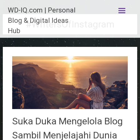
Lompat
WD-IQ.com | Personal
ke
konten
Blog & Digital Ideas
#WritersOfInstagram
Hub
Suka Duka Mengelola Blog
Sambil Menjelajahi Dunia