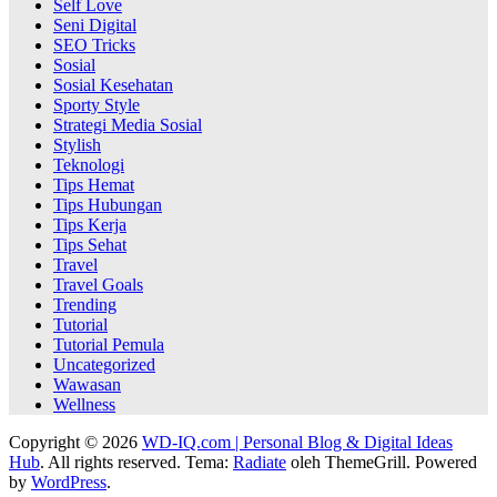
Self Love
Seni Digital
SEO Tricks
Sosial
Sosial Kesehatan
Sporty Style
Strategi Media Sosial
Stylish
Teknologi
Tips Hemat
Tips Hubungan
Tips Kerja
Tips Sehat
Travel
Travel Goals
Trending
Tutorial
Tutorial Pemula
Uncategorized
Wawasan
Wellness
Copyright © 2026
WD-IQ.com | Personal Blog & Digital Ideas
Hub
. All rights reserved. Tema:
Radiate
oleh ThemeGrill. Powered
by
WordPress
.