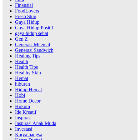
Finansial
FoodLovers
Fresh Skin
Gaya Hidup
Gaya Hidup Positif
gaya hidup sehat
Gen Z
Generasi Milenial
Generasi Sandwich
Healing Tips
Health
Health Tips
Healthy Skin
Hemat
hiburan
Hidup Hemat
Hobi
Home Decor
Hukum
Ide Kreatif
Inspirasi
Inspirasi Anak Muda
Investasi
Karya bangsa