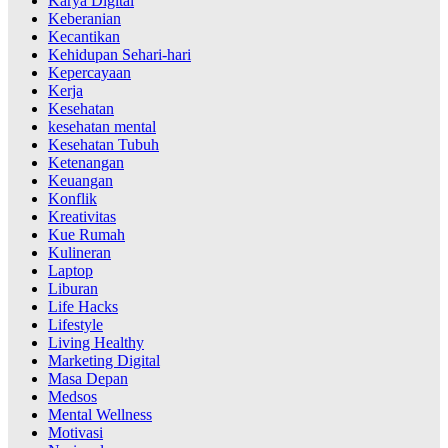
Karya Digital
Keberanian
Kecantikan
Kehidupan Sehari-hari
Kepercayaan
Kerja
Kesehatan
kesehatan mental
Kesehatan Tubuh
Ketenangan
Keuangan
Konflik
Kreativitas
Kue Rumah
Kulineran
Laptop
Liburan
Life Hacks
Lifestyle
Living Healthy
Marketing Digital
Masa Depan
Medsos
Mental Wellness
Motivasi