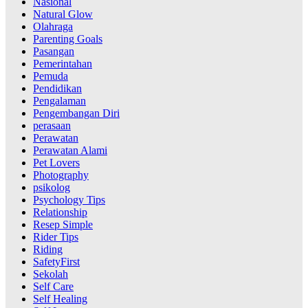
Nasional
Natural Glow
Olahraga
Parenting Goals
Pasangan
Pemerintahan
Pemuda
Pendidikan
Pengalaman
Pengembangan Diri
perasaan
Perawatan
Perawatan Alami
Pet Lovers
Photography
psikolog
Psychology Tips
Relationship
Resep Simple
Rider Tips
Riding
SafetyFirst
Sekolah
Self Care
Self Healing