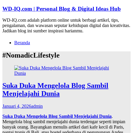
Lompat
WD-IQ.com | Personal Blog & Digital Ideas Hub
ke
konten
WD-IQ.com adalah platform online untuk berbagi artikel, tips,
pengalaman, dan wawasan seputar kehidupan digital dan kreativitas.
Jadikan blog ini sumber inspirasi harianmu.
Beranda
#NomadicLifestyle
Suka Duka Mengelola Blog Sambil
Menjelajahi Dunia
Januari 4, 2026
admin
Suka Duka Mengelola Blog Sambil Menjelajahi Dunia
.
Mengelola blog sambil menjelajahi dunia terdengar seperti impian
banyak orang. Bayangkan menulis artikel dari kafe kecil di Paris,
pantai tropis di Bali, atau hostel sederhana di pegunungan Andes.