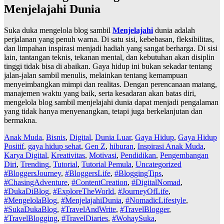
Menjelajahi Dunia
Suka duka mengelola blog sambil
Menjelajahi
dunia adalah
perjalanan yang penuh warna. Di satu sisi, kebebasan, fleksibilitas,
dan limpahan inspirasi menjadi hadiah yang sangat berharga. Di sisi
lain, tantangan teknis, tekanan mental, dan kebutuhan akan disiplin
tinggi tidak bisa di abaikan. Gaya hidup ini bukan sekadar tentang
jalan-jalan sambil menulis, melainkan tentang kemampuan
menyeimbangkan mimpi dan realitas. Dengan perencanaan matang,
manajemen waktu yang baik, serta kesadaran akan batas diri,
mengelola blog sambil menjelajahi dunia dapat menjadi pengalaman
yang tidak hanya menyenangkan, tetapi juga berkelanjutan dan
bermakna.
Anak Muda
,
Bisnis
,
Digital
,
Dunia Luar
,
Gaya Hidup
,
Gaya Hidup
Positif
,
gaya hidup sehat
,
Gen Z
,
hiburan
,
Inspirasi Anak Muda
,
Karya Digital
,
Kreativitas
,
Motivasi
,
Pendidikan
,
Pengembangan
Diri
,
Trending
,
Tutorial
,
Tutorial Pemula
,
Uncategorized
#BloggersJourney
,
#BloggersLife
,
#BloggingTips
,
#ChasingAdventure
,
#ContentCreation
,
#DigitalNomad
,
#DukaDiBlog
,
#ExploreTheWorld
,
#JourneyOfLife
,
#MengelolaBlog
,
#MenjelajahiDunia
,
#NomadicLifestyle
,
#SukaDukaBlog
,
#TravelAndWrite
,
#TravelBlogger
,
#TravelBlogging
,
#TravelDiaries
,
#WohaySuka
,