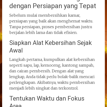
dengan Persiapan yang Tepat
Sebelum mulai membersihkan kamar,
persiapan yang baik akan menghemat waktu.
Tanpa persiapan, proses pembersihan justru
berjalan lebih lama dan tidak efisien.
Siapkan Alat Kebersihan Sejak
Awal
Langkah pertama, kumpulkan alat kebersihan
seperti sapu, lap, kemoceng, kantong sampah,
dan cairan pembersih. Dengan alat yang
lengkap, Anda tidak perlu bolak-balik mencari
perlengkapan. Akibatnya, waktu pembersihan
menjadi lebih singkat dan terkontrol.
Tentukan Waktu dan Fokus
Area