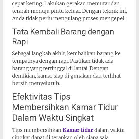
cepat kering. Lakukan gerakan memutar dan
terarah menuju pintu keluar. Dengan teknik ini,
Anda tidak perlu mengulang proses mengepel.
Tata Kembali Barang dengan
Rapi
Sebagai langkah akhir, kembalikan barang ke
tempatnya dengan rapi. Pastikan tidak ada
barang yang tertinggal di lantai. Dengan
demikian, kamar siap di gunakan dan terlihat
bersih menyeluruh.
Efektivitas Tips
Membersihkan Kamar Tidur
Dalam Waktu Singkat
Tips membersihkan
Kamar tidur
dalam waktu
singkat dapat di terapkan oleh siapa saja,