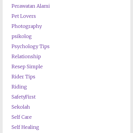
Perawatan Alami
Pet Lovers
Photography
psikolog
Psychology Tips
Relationship
Resep Simple
Rider Tips
Riding
SafetyFirst
Sekolah
Self Care
Self Healing