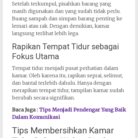
Setelah terkumpul, pisahkan barang yang
masih digunakan dan yang sudah tidak perlu.
Buang sampah dan simpan barang penting ke
lemari atau rak. Dengan demikian, kamar
langsung terlihat lebih lega.
Rapikan Tempat Tidur sebagai
Fokus Utama
Tempat tidur menjadi pusat perhatian dalam
kamar. Oleh karena itu, rapikan seprai, selimut,
dan bantal terlebih dahulu. Hanya dengan
merapikan tempat tidur, tampilan kamar sudah
berubah secara signifikan.
Baca Juga :
Tips Menjadi Pendengar Yang Baik
Dalam Komunikasi
Tips Membersihkan Kamar