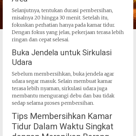
Selanjutnya, tentukan durasi pembersihan,
misalnya 20 hingga 30 menit. Setelah itu,
fokuskan perhatian hanya pada kamar tidur.
Dengan fokus yang jelas, pekerjaan terasa lebih
ringan dan cepat selesai.
Buka Jendela untuk Sirkulasi
Udara
Sebelum membersihkan, buka jendela agar
udara segar masuk. Selain membuat kamar
terasa lebih nyaman, sirkulasi udara juga
membantu mengurangi debu dan bau tidak
sedap selama proses pembersihan.
Tips Membersihkan Kamar
Tidur Dalam Waktu Singkat