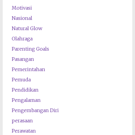
Motivasi
Nasional
Natural Glow
Olahraga
Parenting Goals
Pasangan
Pemerintahan
Pemuda
Pendidikan
Pengalaman
Pengembangan Diri
perasaan
Perawatan