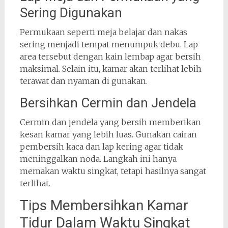
Sering Digunakan
Permukaan seperti meja belajar dan nakas
sering menjadi tempat menumpuk debu. Lap
area tersebut dengan kain lembap agar bersih
maksimal. Selain itu, kamar akan terlihat lebih
terawat dan nyaman di gunakan.
Bersihkan Cermin dan Jendela
Cermin dan jendela yang bersih memberikan
kesan kamar yang lebih luas. Gunakan cairan
pembersih kaca dan lap kering agar tidak
meninggalkan noda. Langkah ini hanya
memakan waktu singkat, tetapi hasilnya sangat
terlihat.
Tips Membersihkan Kamar
Tidur Dalam Waktu Singkat