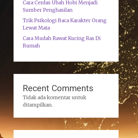
Cara Cerdas Ubah Hobi Menjadi
Sumber Penghasilan
Trik Psikologi Baca Karakter Orang
Lewat Mata
Cara Mudah Rawat Kucing Ras Di
Rumah
Recent Comments
Tidak ada komentar untuk
ditampilkan.