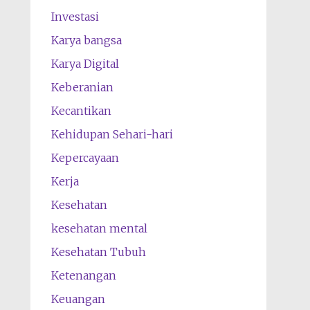
Investasi
Karya bangsa
Karya Digital
Keberanian
Kecantikan
Kehidupan Sehari-hari
Kepercayaan
Kerja
Kesehatan
kesehatan mental
Kesehatan Tubuh
Ketenangan
Keuangan