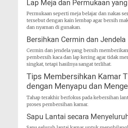
Lap Meja dan Permukaan yang
Permukaan seperti meja belajar dan nakas s
tersebut dengan kain lembap agar bersih maksi
dan nyaman di gunakan.
Bersihkan Cermin dan Jendela
Cermin dan jendela yang bersih memberikan 
pembersih kaca dan lap kering agar tidak m
singkat, tetapi hasilnya sangat terlihat.
Tips Membersihkan Kamar T
dengan Menyapu dan Menge
Tahap terakhir berfokus pada kebersihan la
proses pembersihan kamar.
Sapu Lantai secara Menyeluru
Sapu seluruh lantai kamar untuk menghilan