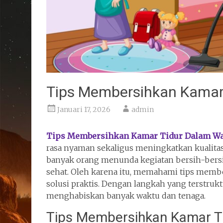
Tips Membersihkan Kamar
Januari 17, 2026
admin
Tips Membersihkan Kamar Tidur Dalam Wa
rasa nyaman sekaligus meningkatkan kualita
banyak orang menunda kegiatan bersih-bersi
sehat. Oleh karena itu, memahami tips memb
solusi praktis. Dengan langkah yang terstrukt
menghabiskan banyak waktu dan tenaga.
Tips Membersihkan Kamar T