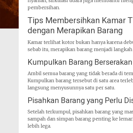
nyaman, sirkulasi udara juga membantu meng
pembersihan.
Tips Membersihkan Kamar T
dengan Merapikan Barang
Kamar terlihat kotor bukan hanya karena debu
sebab itu, merapikan barang menjadi langkah
Kumpulkan Barang Berserakan
Ambil semua barang yang tidak berada di tempa
Kumpulkan barang tersebut di satu area terle
langsung menyusunnya satu per satu.
Pisahkan Barang yang Perlu D
Setelah terkumpul, pisahkan barang yang mas
sampah dan simpan barang penting ke lemari 
lebih lega.