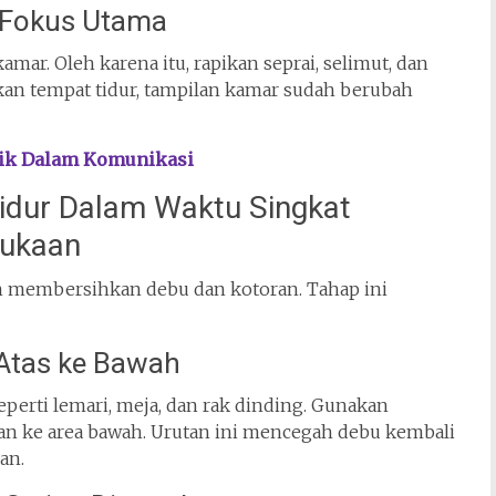
 Fokus Utama
mar. Oleh karena itu, rapikan seprai, selimut, dan
kan tempat tidur, tampilan kamar sudah berubah
aik Dalam Komunikasi
idur Dalam Waktu Singkat
ukaan
ah membersihkan debu dan kotoran. Tahap ini
Atas ke Bawah
perti lemari, meja, dan rak dinding. Gunakan
tkan ke area bawah. Urutan ini mencegah debu kembali
an.