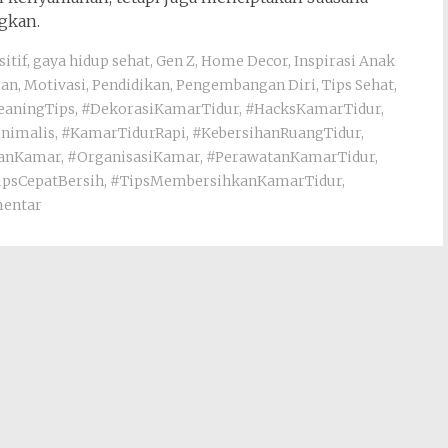
gkan.
itif
,
gaya hidup sehat
,
Gen Z
,
Home Decor
,
Inspirasi Anak
pan
,
Motivasi
,
Pendidikan
,
Pengembangan Diri
,
Tips Sehat
,
eaningTips
,
#DekorasiKamarTidur
,
#HacksKamarTidur
,
nimalis
,
#KamarTidurRapi
,
#KebersihanRuangTidur
,
anKamar
,
#OrganisasiKamar
,
#PerawatanKamarTidur
,
ipsCepatBersih
,
#TipsMembersihkanKamarTidur
,
mentar