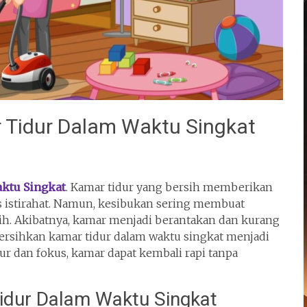
 Tidur Dalam Waktu Singkat
ktu Singkat
. Kamar tidur yang bersih memberikan
s istirahat. Namun, kesibukan sering membuat
h. Akibatnya, kamar menjadi berantakan dan kurang
ersihkan kamar tidur dalam waktu singkat menjadi
ur dan fokus, kamar dapat kembali rapi tanpa
idur Dalam Waktu Singkat