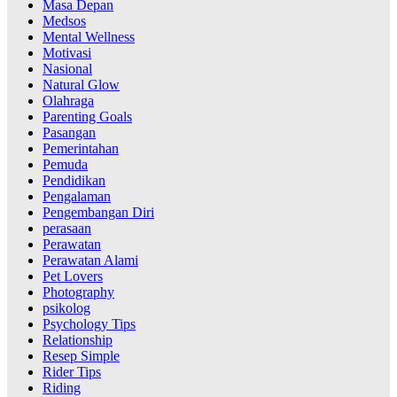
Masa Depan
Medsos
Mental Wellness
Motivasi
Nasional
Natural Glow
Olahraga
Parenting Goals
Pasangan
Pemerintahan
Pemuda
Pendidikan
Pengalaman
Pengembangan Diri
perasaan
Perawatan
Perawatan Alami
Pet Lovers
Photography
psikolog
Psychology Tips
Relationship
Resep Simple
Rider Tips
Riding