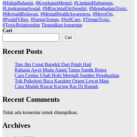
#HidupBahagia
,
#KesehatanMental
,
#LimitasiHubungan
,
#LingkunganSosial
,
#MEncintaiDiriSendiri
,
#MenghadapiToxic
,
#MenjadiRelawan
,
#MentalHealthAwareness
,
#MoveOn
,
#PositifVibes
,
#SaringTeman
,
#SelfCare
,
#TemanToxic
,
#ToxicRelationship
Tinggalkan komentar
Cari
Cari
Recent Posts
Tips Jitu Cepat Bangkit Dari Patah Hati
Rahasia Awet Muda Alami Tanpa Suntik Botox
Cara Cerdas Ubah Hobi Menjadi Sumber Penghasilan
Trik Psikologi Baca Karakter Orang Lewat Mata
Cara Mudah Rawat Kucing Ras Di Rumah
Recent Comments
Tidak ada komentar untuk ditampilkan.
Archives