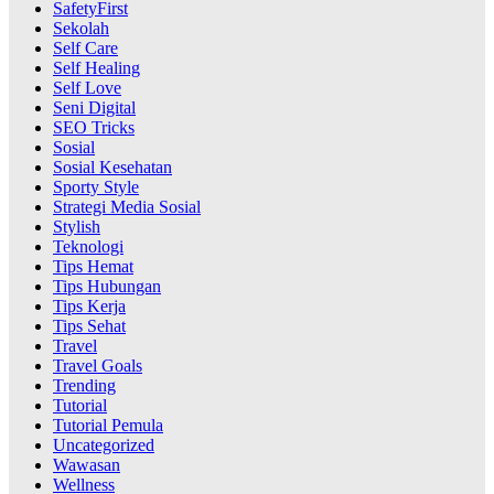
SafetyFirst
Sekolah
Self Care
Self Healing
Self Love
Seni Digital
SEO Tricks
Sosial
Sosial Kesehatan
Sporty Style
Strategi Media Sosial
Stylish
Teknologi
Tips Hemat
Tips Hubungan
Tips Kerja
Tips Sehat
Travel
Travel Goals
Trending
Tutorial
Tutorial Pemula
Uncategorized
Wawasan
Wellness