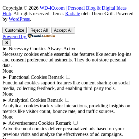
Copyright © 2026
WD-IQ.com | Personal Blog & Digital Ideas
Hub
. All rights reserved. Tema:
Radiate
oleh ThemeGrill. Powered
by
WordPress
.
Customize
Reject All
Accept All
Powered by
✖
►
Necessary Cookies
Always Active
Necessary cookies enable essential site features like secure log-ins
and consent preference adjustments. They do not store personal
data.
None
►
Functional Cookies
Remark
Functional cookies support features like content sharing on social
media, collecting feedback, and enabling third-party tools.
None
►
Analytical Cookies
Remark
Analytical cookies track visitor interactions, providing insights on
metrics like visitor count, bounce rate, and traffic sources.
None
►
Advertisement Cookies
Remark
Advertisement cookies deliver personalized ads based on your
previous visits and analyze the effectiveness of ad campaigns.