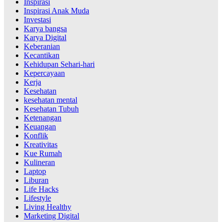
Inspirasi
Inspirasi Anak Muda
Investasi
Karya bangsa
Karya Digital
Keberanian
Kecantikan
Kehidupan Sehari-hari
Kepercayaan
Kerja
Kesehatan
kesehatan mental
Kesehatan Tubuh
Ketenangan
Keuangan
Konflik
Kreativitas
Kue Rumah
Kulineran
Laptop
Liburan
Life Hacks
Lifestyle
Living Healthy
Marketing Digital