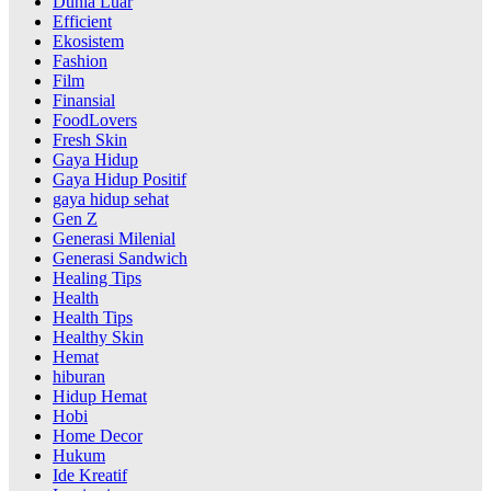
Dunia Luar
Efficient
Ekosistem
Fashion
Film
Finansial
FoodLovers
Fresh Skin
Gaya Hidup
Gaya Hidup Positif
gaya hidup sehat
Gen Z
Generasi Milenial
Generasi Sandwich
Healing Tips
Health
Health Tips
Healthy Skin
Hemat
hiburan
Hidup Hemat
Hobi
Home Decor
Hukum
Ide Kreatif