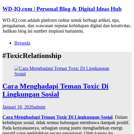
Lompat
WD-IQ.com | Personal Blog & Digital Ideas Hub
ke
konten
WD-IQ.com adalah platform online untuk berbagi artikel, tips,
pengalaman, dan wawasan seputar kehidupan digital dan kreativitas.
Jadikan blog ini sumber inspirasi harianmu.
Beranda
#ToxicRelationship
Cara Menghadapi Teman Toxic Di
Lingkungan Sosial
Januari 18, 2026
admin
Cara Menghadapi Teman Toxic Di Lingkungan Sosial
. Dalam
kehidupan sosial, tidak semua hubungan membawa dampak positif.
Pada kenyataannya, sebagian orang justru menghadirkan energi
negatif yang melelahkan secara emosional. Oleh karena itu,