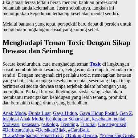
Jika situasi terasa terlalu berat, mencari bantuan profesional
bukanlah tanda kelemahan. Justru sebaliknya, langkah ini
menunjukkan kepedulian terhadap kesehatan mental sendiri.
Melalui bantuan yang tepat, perspektif baru dapat di peroleh untuk
menghadapi lingkungan sosial yang kurang sehat.
Menghadapi Teman Toxic Dengan Sikap
Dewasa dan Seimbang
Secara keseluruhan, cara menghadapi teman
Toxic
di lingkungan
sosial membutuhkan kesadaran, ketegasan, dan empati terhadap diri
sendiri. Dengan mengenali ciri perilaku toxic, menetapkan batasan
yang sehat, serta menjaga kesehatan mental, seseorang dapat tetap
berinteraksi secara dewasa tanpa terjebak dalam hubungan yang
merugikan. Pada akhirnya, lingkungan sosial yang sehat akan
membantu menciptakan kehidupan yang lebih tenang, produktif,
dan bermakna tanpa drama yang berlebihan.
Anak Muda
,
Dunia Luar
,
Gaya Hidup
,
Gaya Hidup Positif
,
Gen Z
,
Inspirasi Anak Muda
,
Kehidupan Sehari-hari
,
kesehatan mental
,
Motivasi
,
perasaan
,
psikolog
,
Trending
,
Tutorial
,
Uncategorized
#BerbicaraJujur
,
#BersikapBijak
,
#CaraBaik
,
#CaraMenghadapiTemanToxic
,
#DukungTeman
,
#FriendshipGoals
,