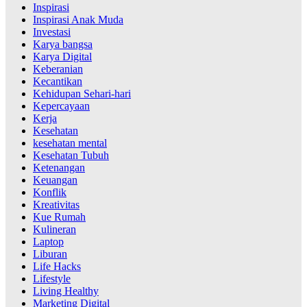
Inspirasi
Inspirasi Anak Muda
Investasi
Karya bangsa
Karya Digital
Keberanian
Kecantikan
Kehidupan Sehari-hari
Kepercayaan
Kerja
Kesehatan
kesehatan mental
Kesehatan Tubuh
Ketenangan
Keuangan
Konflik
Kreativitas
Kue Rumah
Kulineran
Laptop
Liburan
Life Hacks
Lifestyle
Living Healthy
Marketing Digital