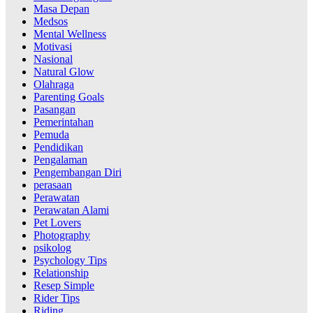
Masa Depan
Medsos
Mental Wellness
Motivasi
Nasional
Natural Glow
Olahraga
Parenting Goals
Pasangan
Pemerintahan
Pemuda
Pendidikan
Pengalaman
Pengembangan Diri
perasaan
Perawatan
Perawatan Alami
Pet Lovers
Photography
psikolog
Psychology Tips
Relationship
Resep Simple
Rider Tips
Riding