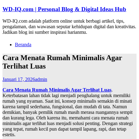
Lompat
WD-IQ.com | Personal Blog & Digital Ideas Hub
ke
konten
WD-IQ.com adalah platform online untuk berbagi artikel, tips,
pengalaman, dan wawasan seputar kehidupan digital dan kreativitas.
Jadikan blog ini sumber inspirasi harianmu.
Beranda
Cara Menata Rumah Minimalis Agar
Terlihat Luas
Januari 17, 2026
admin
Cara Menata Rumah Minimalis Agar Terlihat Luas
.
Keterbatasan lahan tidak lagi menjadi penghalang untuk memiliki
rumah yang nyaman. Saat ini, konsep minimalis semakin di minati
karena tampil sederhana, fungsional, dan mudah di tata. Namun
demikian, banyak pemilik rumah masih merasa ruangannya sempit
dan kurang lega. Oleh karena itu, memahami cara menata rumah
minimalis agar terlihat luas menjadi solusi penting. Dengan strategi
yang tepat, rumah kecil pun dapat tampil lapang, rapi, dan tetap
estetis.