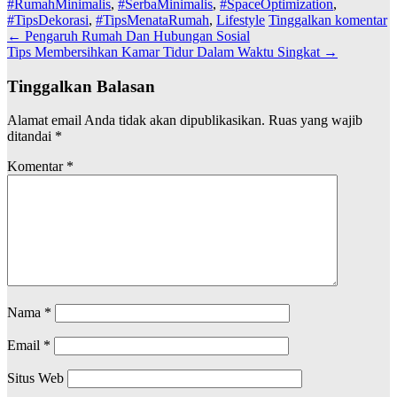
#RumahMinimalis
,
#SerbaMinimalis
,
#SpaceOptimization
,
#TipsDekorasi
,
#TipsMenataRumah
,
Lifestyle
Tinggalkan komentar
Navigasi
←
Pengaruh Rumah Dan Hubungan Sosial
Tips Membersihkan Kamar Tidur Dalam Waktu Singkat
→
pos
Tinggalkan Balasan
Alamat email Anda tidak akan dipublikasikan.
Ruas yang wajib
ditandai
*
Komentar
*
Nama
*
Email
*
Situs Web