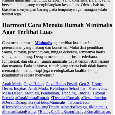
Rumah minimalis menuntut kerapian yang konsisten. Barang yang
berserakan langsung menghilangkan kesan luas. Oleh sebab itu,
biasakan menyimpan barang pada tempatnya agar ruangan selalu
terlihat lega.
Harmoni Cara Menata Rumah Minimalis
Agar Terlihat Luas
Cara menata rumah
Minimalis
agar terlihat luas membutuhkan
perencanaan yang matang dan konsisten. Mulai dari pemilihan
warna, furnitur, pencahayaan, hingga dekorasi, semuanya harus
saling mendukung. Dengan menerapkan prinsip sederhana,
fungsional, dan efisien, rumah minimalis dapat tampil lebih lapang
dan nyaman. Pada akhirnya, rumah yang tertata baik tidak hanya
memanjakan mata, tetapi juga meningkatkan kualitas hidup
penghuninya secara menyeluruh.
Anak Muda
,
Gaya Hidup
,
Gaya Hidup Positif
,
Gen Z
,
Home
Decor
,
Inspirasi Anak Muda
,
Kehidupan Sehari-hari
,
Kreativitas
,
Masa Depan
,
Motivasi
,
Pendidikan
,
Trending
,
Tutorial
,
Tutorial
Pemula
#CaraMenataRumah
,
#DecorasiRumah
,
#DesainInterior
,
#DesainRuang
,
#GayaHidupMinimalis
,
#HomeDecor
,
#HomeMakeover
,
#HousingTrends
,
#InteriorDesign
,
#Minimalis
,
#PemanfaatanRuang
,
#RuangKecil
,
#RuangLuas
,
#RumahIdaman
,