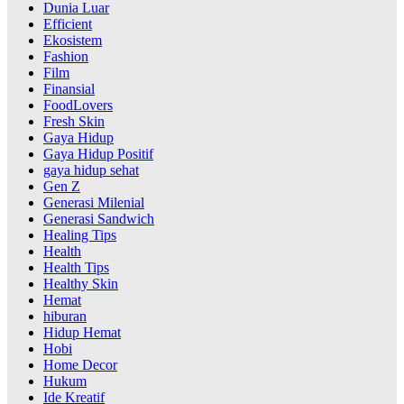
Dunia Luar
Efficient
Ekosistem
Fashion
Film
Finansial
FoodLovers
Fresh Skin
Gaya Hidup
Gaya Hidup Positif
gaya hidup sehat
Gen Z
Generasi Milenial
Generasi Sandwich
Healing Tips
Health
Health Tips
Healthy Skin
Hemat
hiburan
Hidup Hemat
Hobi
Home Decor
Hukum
Ide Kreatif