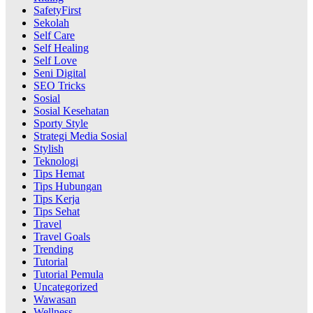
SafetyFirst
Sekolah
Self Care
Self Healing
Self Love
Seni Digital
SEO Tricks
Sosial
Sosial Kesehatan
Sporty Style
Strategi Media Sosial
Stylish
Teknologi
Tips Hemat
Tips Hubungan
Tips Kerja
Tips Sehat
Travel
Travel Goals
Trending
Tutorial
Tutorial Pemula
Uncategorized
Wawasan
Wellness