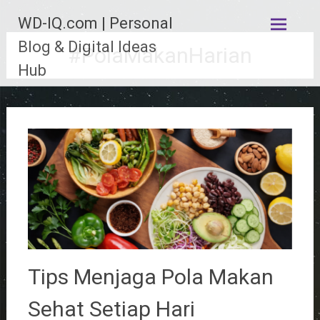
Lompat
WD-IQ.com | Personal
ke
konten
Blog & Digital Ideas
#PolaMakanHarian
Hub
Tips Menjaga Pola Makan
Sehat Setiap Hari