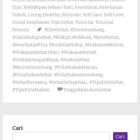
Tips
,
Kehidupan Sehari-hari
,
Kesehatan
,
Kesehatan
Tubuh
,
Living Healthy
,
Motivasi
,
Self Care
,
Self Love
,
Sosial Kesehatan
,
Tips Sehat
,
Tutorial
,
Tutorial
Pemula
#DietSehat
,
#DietSeimbang
,
#GayaHidupSehat
,
#HidupLebihBaik
,
#Kesehatan
,
#KesehatanPria
,
#KualitasHidup
,
#MakananNutrisi
,
#MakananSehariHari
,
#MakananSehat
,
#MakanDenganBijak
,
#MakinSehat
,
#NutrisiSeimbang
,
#PolaMakanHarian
,
#PolaMakanSehat
,
#PolaMakanSeimbang
,
#SehatBersama
,
#SehatSetiapHari
,
#TipsDietSehat
,
#TipsPolaMakan
Tinggalkan komentar
Cari
Cari