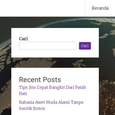
Beranda
Cari
Cari
Recent Posts
Tips Jitu Cepat Bangkit Dari Patah
Hati
Rahasia Awet Muda Alami Tanpa
Suntik Botox