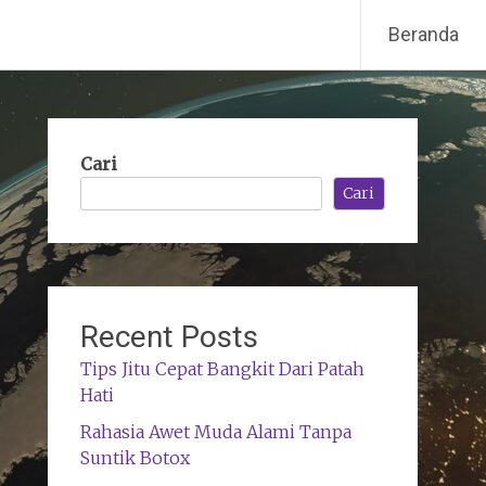
Beranda
Cari
Cari
Recent Posts
Tips Jitu Cepat Bangkit Dari Patah
Hati
Rahasia Awet Muda Alami Tanpa
Suntik Botox