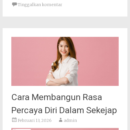
Tinggalkan komentar
Cara Membangun Rasa
Percaya Diri Dalam Sekejap
Februari 13, 2026
admin