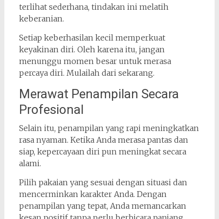
terlihat sederhana, tindakan ini melatih
keberanian.
Setiap keberhasilan kecil memperkuat
keyakinan diri. Oleh karena itu, jangan
menunggu momen besar untuk merasa
percaya diri. Mulailah dari sekarang.
Merawat Penampilan Secara
Profesional
Selain itu, penampilan yang rapi meningkatkan
rasa nyaman. Ketika Anda merasa pantas dan
siap, kepercayaan diri pun meningkat secara
alami.
Pilih pakaian yang sesuai dengan situasi dan
mencerminkan karakter Anda. Dengan
penampilan yang tepat, Anda memancarkan
kesan positif tanpa perlu berbicara panjang.