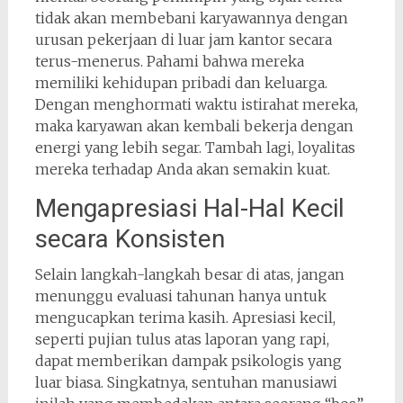
tidak akan membebani karyawannya dengan
urusan pekerjaan di luar jam kantor secara
terus-menerus. Pahami bahwa mereka
memiliki kehidupan pribadi dan keluarga.
Dengan menghormati waktu istirahat mereka,
maka karyawan akan kembali bekerja dengan
energi yang lebih segar. Tambah lagi, loyalitas
mereka terhadap Anda akan semakin kuat.
Mengapresiasi Hal-Hal Kecil
secara Konsisten
Selain langkah-langkah besar di atas, jangan
menunggu evaluasi tahunan hanya untuk
mengucapkan terima kasih. Apresiasi kecil,
seperti pujian tulus atas laporan yang rapi,
dapat memberikan dampak psikologis yang
luar biasa. Singkatnya, sentuhan manusiawi