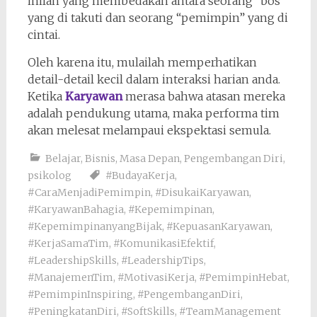
inilah yang membedakan antara seorang “bos”
yang di takuti dan seorang “pemimpin” yang di
cintai.
Oleh karena itu, mulailah memperhatikan
detail-detail kecil dalam interaksi harian anda.
Ketika
Karyawan
merasa bahwa atasan mereka
adalah pendukung utama, maka performa tim
akan melesat melampaui ekspektasi semula.
Belajar
,
Bisnis
,
Masa Depan
,
Pengembangan Diri
,
psikolog
#BudayaKerja
,
#CaraMenjadiPemimpin
,
#DisukaiKaryawan
,
#KaryawanBahagia
,
#Kepemimpinan
,
#KepemimpinanyangBijak
,
#KepuasanKaryawan
,
#KerjaSamaTim
,
#KomunikasiEfektif
,
#LeadershipSkills
,
#LeadershipTips
,
#ManajemenTim
,
#MotivasiKerja
,
#PemimpinHebat
,
#PemimpinInspiring
,
#PengembanganDiri
,
#PeningkatanDiri
,
#SoftSkills
,
#TeamManagement