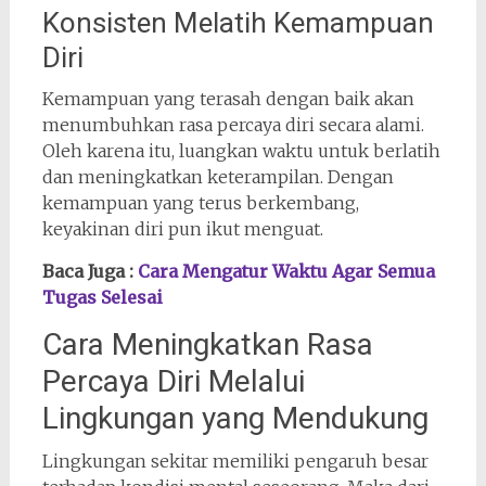
Konsisten Melatih Kemampuan
Diri
Kemampuan yang terasah dengan baik akan
menumbuhkan rasa percaya diri secara alami.
Oleh karena itu, luangkan waktu untuk berlatih
dan meningkatkan keterampilan. Dengan
kemampuan yang terus berkembang,
keyakinan diri pun ikut menguat.
Baca Juga :
Cara Mengatur Waktu Agar Semua
Tugas Selesai
Cara Meningkatkan Rasa
Percaya Diri Melalui
Lingkungan yang Mendukung
Lingkungan sekitar memiliki pengaruh besar