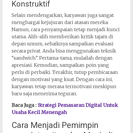
Konstruktif
Selain mendengarkan, karyawan juga sangat
menghargai kejujuran dari atasan mereka.
Namun, cara penyampaian tetap menjadi kunci
utama. Alih-alih memberikan kritik tajam di
depan umum, sebaiknya sampaikan evaluasi
secara privat. Anda bisa menggunakan teknik
“sandwich”. Pertama-tama, mulailah dengan
apresiasi. Kemudian, sampaikan poin yang
perlu di perbaiki. Terakhir, tutup pembicaraan
dengan motivasi yang kuat. Dengan cara ini,
karyawan tetap merasa termotivasi meskipun
baru saja menerima teguran.
Baca Juga :
Strategi Pemasaran Digital Untuk
Usaha Kecil Menengah
Cara Menjadi Pemimpin