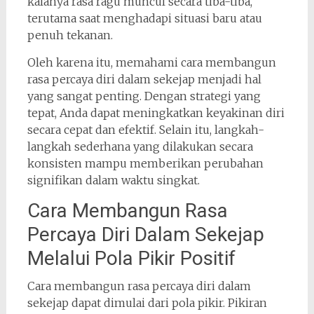
kalanya rasa ragu muncul secara tiba-tiba,
terutama saat menghadapi situasi baru atau
penuh tekanan.
Oleh karena itu, memahami cara membangun
rasa percaya diri dalam sekejap menjadi hal
yang sangat penting. Dengan strategi yang
tepat, Anda dapat meningkatkan keyakinan diri
secara cepat dan efektif. Selain itu, langkah-
langkah sederhana yang dilakukan secara
konsisten mampu memberikan perubahan
signifikan dalam waktu singkat.
Cara Membangun Rasa
Percaya Diri Dalam Sekejap
Melalui Pola Pikir Positif
Cara membangun rasa percaya diri dalam
sekejap dapat dimulai dari pola pikir. Pikiran