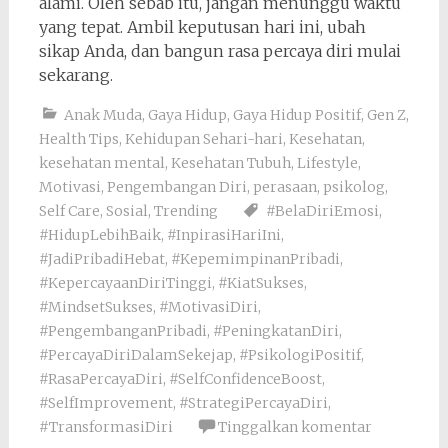
alami. Oleh sebab itu, jangan menunggu waktu
yang tepat. Ambil keputusan hari ini, ubah
sikap Anda, dan bangun rasa percaya diri mulai
sekarang.
Anak Muda
,
Gaya Hidup
,
Gaya Hidup Positif
,
Gen Z
,
Health Tips
,
Kehidupan Sehari-hari
,
Kesehatan
,
kesehatan mental
,
Kesehatan Tubuh
,
Lifestyle
,
Motivasi
,
Pengembangan Diri
,
perasaan
,
psikolog
,
Self Care
,
Sosial
,
Trending
#BelaDiriEmosi
,
#HidupLebihBaik
,
#InpirasiHariIni
,
#JadiPribadiHebat
,
#KepemimpinanPribadi
,
#KepercayaanDiriTinggi
,
#KiatSukses
,
#MindsetSukses
,
#MotivasiDiri
,
#PengembanganPribadi
,
#PeningkatanDiri
,
#PercayaDiriDalamSekejap
,
#PsikologiPositif
,
#RasaPercayaDiri
,
#SelfConfidenceBoost
,
#SelfImprovement
,
#StrategiPercayaDiri
,
#TransformasiDiri
Tinggalkan komentar