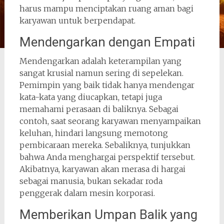
harus mampu menciptakan ruang aman bagi
karyawan untuk berpendapat.
Mendengarkan dengan Empati
Mendengarkan adalah keterampilan yang
sangat krusial namun sering di sepelekan.
Pemimpin yang baik tidak hanya mendengar
kata-kata yang diucapkan, tetapi juga
memahami perasaan di baliknya. Sebagai
contoh, saat seorang karyawan menyampaikan
keluhan, hindari langsung memotong
pembicaraan mereka. Sebaliknya, tunjukkan
bahwa Anda menghargai perspektif tersebut.
Akibatnya, karyawan akan merasa di hargai
sebagai manusia, bukan sekadar roda
penggerak dalam mesin korporasi.
Memberikan Umpan Balik yang