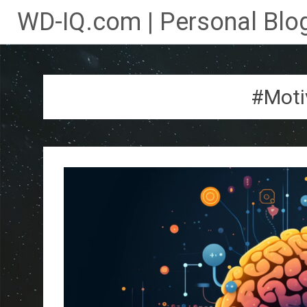
WD-IQ.com | Personal Blog
Lompat
ke
konten
#Moti