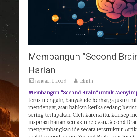
Membangun “Second Brain”
Harian
Januari 1, 2026
admin
Membangun “Second Brain” untuk Menyimp
terus mengalir, banyak ide berharga justru hi
mendengar, atau bahkan ketika sedang beristi
sering terlupakan. Oleh karena itu, konse
inspirasi harian semakin relevan. Second B
mengembangkan ide secara terstruktur. Artik
praktis membangun Second Brain agar inspirasi