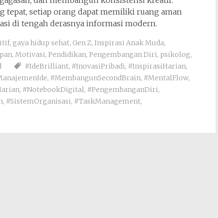
gasan, dan membangun konsistensi kreatif.
g tepat, setiap orang dapat memiliki ruang aman
i di tengah derasnya informasi modern.
tif
,
gaya hidup sehat
,
Gen Z
,
Inspirasi Anak Muda
,
pan
,
Motivasi
,
Pendidikan
,
Pengembangan Diri
,
psikolog
,
d
#IdeBrilliant
,
#InovasiPribadi
,
#InspirasiHarian
,
ManajemenIde
,
#MembangunSecondBrain
,
#MentalFlow
,
Harian
,
#NotebookDigital
,
#PengembanganDiri
,
n
,
#SistemOrganisasi
,
#TaskManagement
,