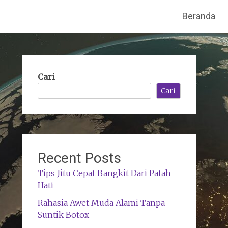
Beranda
Cari
Cari
Recent Posts
Tips Jitu Cepat Bangkit Dari Patah
Hati
Rahasia Awet Muda Alami Tanpa
Suntik Botox