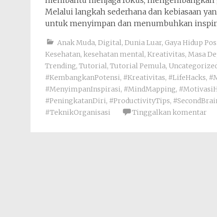
membantu menjaga fokus, mengembangkan ga
Melalui langkah sederhana dan kebiasaan yan
untuk menyimpan dan menumbuhkan inspiras
Anak Muda
,
Digital
,
Dunia Luar
,
Gaya Hidup Posi
Kesehatan
,
kesehatan mental
,
Kreativitas
,
Masa De
Trending
,
Tutorial
,
Tutorial Pemula
,
Uncategorize
#KembangkanPotensi
,
#Kreativitas
,
#LifeHacks
,
#
#MenyimpanInspirasi
,
#MindMapping
,
#Motivasi
#PeningkatanDiri
,
#ProductivityTips
,
#SecondBrai
#TeknikOrganisasi
Tinggalkan komentar