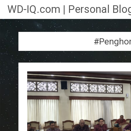
WD-IQ.com | Personal Blog
Lompat
ke
konten
#Pengho