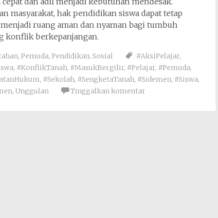
a cepat dan adil menjadi kebutuhan mendesak.
an masyarakat, hak pendidikan siswa dapat tetap
ali menjadi ruang aman dan nyaman bagi tumbuh
 konflik berkepanjangan.
tahan
,
Pemuda
,
Pendidikan
,
Sosial
#AksiPelajar
,
iswa
,
#KonflikTanah
,
#MasukBergilir
,
#Pelajar
,
#Pemuda
,
atanHukum
,
#Sekolah
,
#SengketaTanah
,
#Sidemen
,
#Siswa
,
men
,
Unggulan
Tinggalkan komentar