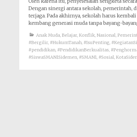
Oleh karena itu, penyelesaian sengketa secar
Dengan sinergi antara sekolah, pemerintah, d
terjaga. Pada akhirnya, sekolah harus kemb
kembang generasi muda tanpa bayang-bayang
Anak Muda
,
Belajar
,
Konflik
,
Nasional
,
Pemerin
#Bergilir
,
#HukumTanah
,
#IsuPenting
,
#KegiatanS
#pendidikan
,
#PendidikanBerkualitas
,
#Penghorm
#SiswaSMAN1Sidemen
,
#SMAN1
,
#Sosial
,
KotaSide