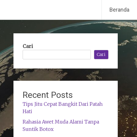
Beranda
Cari
Cari
Recent Posts
Tips Jitu Cepat Bangkit Dari Patah
Hati
Rahasia Awet Muda Alami Tanpa
Suntik Botox