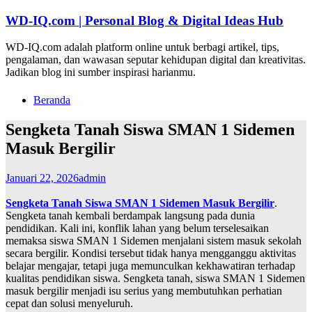
Lompat
WD-IQ.com | Personal Blog & Digital Ideas Hub
ke
konten
WD-IQ.com adalah platform online untuk berbagi artikel, tips,
pengalaman, dan wawasan seputar kehidupan digital dan kreativitas.
Jadikan blog ini sumber inspirasi harianmu.
Beranda
Sengketa Tanah Siswa SMAN 1 Sidemen
Masuk Bergilir
Januari 22, 2026
admin
Sengketa Tanah Siswa SMAN 1 Sidemen Masuk Bergilir
.
Sengketa tanah kembali berdampak langsung pada dunia
pendidikan. Kali ini, konflik lahan yang belum terselesaikan
memaksa siswa SMAN 1 Sidemen menjalani sistem masuk sekolah
secara bergilir. Kondisi tersebut tidak hanya mengganggu aktivitas
belajar mengajar, tetapi juga memunculkan kekhawatiran terhadap
kualitas pendidikan siswa. Sengketa tanah, siswa SMAN 1 Sidemen
masuk bergilir menjadi isu serius yang membutuhkan perhatian
cepat dan solusi menyeluruh.