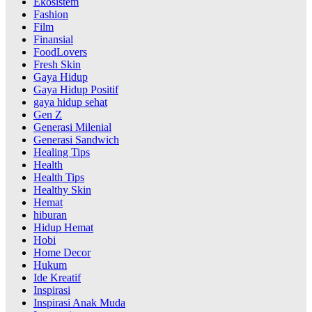
Ekosistem
Fashion
Film
Finansial
FoodLovers
Fresh Skin
Gaya Hidup
Gaya Hidup Positif
gaya hidup sehat
Gen Z
Generasi Milenial
Generasi Sandwich
Healing Tips
Health
Health Tips
Healthy Skin
Hemat
hiburan
Hidup Hemat
Hobi
Home Decor
Hukum
Ide Kreatif
Inspirasi
Inspirasi Anak Muda