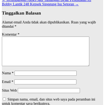
Navigasi
Bobby Lantik 248 Kepsek Singgung Isu Setoran
→
pos
Tinggalkan Balasan
Alamat email Anda tidak akan dipublikasikan.
Ruas yang wajib
ditandai
*
Komentar
*
Nama
*
Email
*
Situs Web
Simpan nama, email, dan situs web saya pada peramban ini
untuk komentar saya berikutnya.