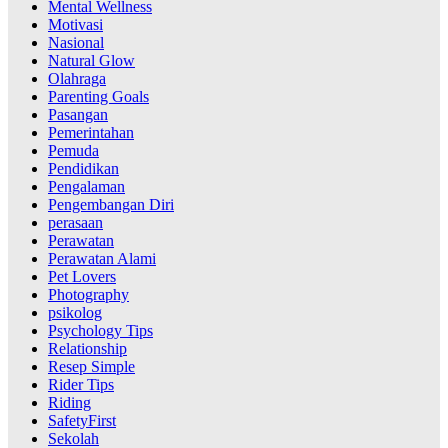
Mental Wellness
Motivasi
Nasional
Natural Glow
Olahraga
Parenting Goals
Pasangan
Pemerintahan
Pemuda
Pendidikan
Pengalaman
Pengembangan Diri
perasaan
Perawatan
Perawatan Alami
Pet Lovers
Photography
psikolog
Psychology Tips
Relationship
Resep Simple
Rider Tips
Riding
SafetyFirst
Sekolah