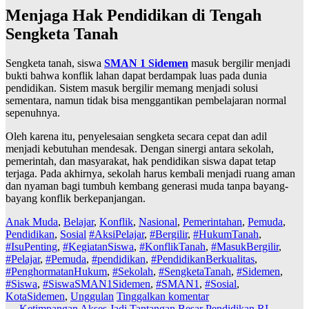
Menjaga Hak Pendidikan di Tengah
Sengketa Tanah
Sengketa tanah, siswa
SMAN 1 Sidemen
masuk bergilir menjadi
bukti bahwa konflik lahan dapat berdampak luas pada dunia
pendidikan. Sistem masuk bergilir memang menjadi solusi
sementara, namun tidak bisa menggantikan pembelajaran normal
sepenuhnya.
Oleh karena itu, penyelesaian sengketa secara cepat dan adil
menjadi kebutuhan mendesak. Dengan sinergi antara sekolah,
pemerintah, dan masyarakat, hak pendidikan siswa dapat tetap
terjaga. Pada akhirnya, sekolah harus kembali menjadi ruang aman
dan nyaman bagi tumbuh kembang generasi muda tanpa bayang-
bayang konflik berkepanjangan.
Anak Muda
,
Belajar
,
Konflik
,
Nasional
,
Pemerintahan
,
Pemuda
,
Pendidikan
,
Sosial
#AksiPelajar
,
#Bergilir
,
#HukumTanah
,
#IsuPenting
,
#KegiatanSiswa
,
#KonflikTanah
,
#MasukBergilir
,
#Pelajar
,
#Pemuda
,
#pendidikan
,
#PendidikanBerkualitas
,
#PenghormatanHukum
,
#Sekolah
,
#SengketaTanah
,
#Sidemen
,
#Siswa
,
#SiswaSMAN1Sidemen
,
#SMAN1
,
#Sosial
,
KotaSidemen
,
Unggulan
Tinggalkan komentar
←
Ketimpangan Akses Jadi Tantangan Besar Pendidikan RI