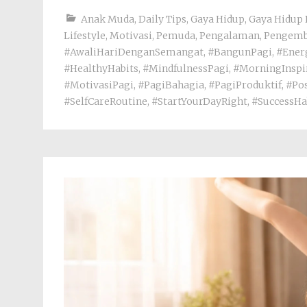
Anak Muda
,
Daily Tips
,
Gaya Hidup
,
Gaya Hidup 
Lifestyle
,
Motivasi
,
Pemuda
,
Pengalaman
,
Pengemb
#AwaliHariDenganSemangat
,
#BangunPagi
,
#Ener
#HealthyHabits
,
#MindfulnessPagi
,
#MorningInspi
#MotivasiPagi
,
#PagiBahagia
,
#PagiProduktif
,
#Pos
#SelfCareRoutine
,
#StartYourDayRight
,
#SuccessHa