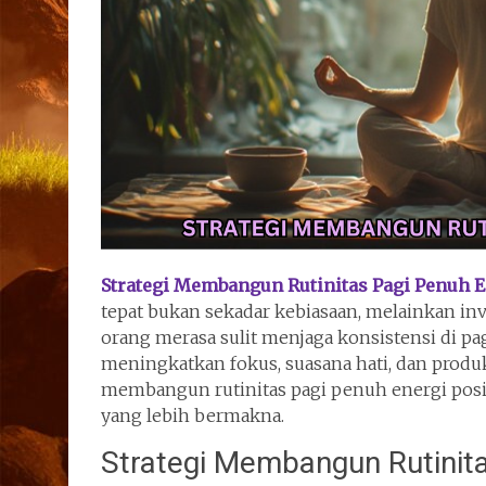
Strategi Membangun Rutinitas Pagi Penuh En
tepat bukan sekadar kebiasaan, melainkan inv
orang merasa sulit menjaga konsistensi di pag
meningkatkan fokus, suasana hati, dan produk
membangun rutinitas pagi penuh energi posi
yang lebih bermakna.
Strategi Membangun Rutinita