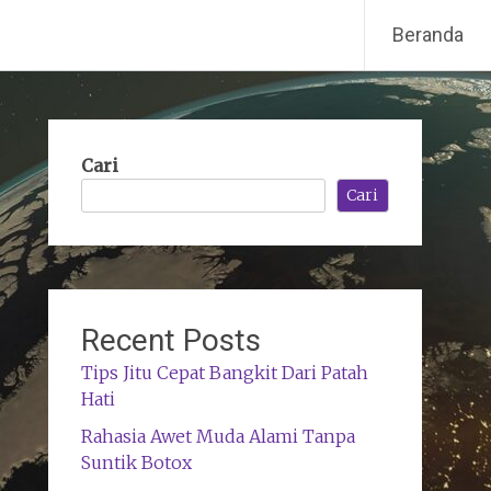
Beranda
Cari
Cari
Recent Posts
Tips Jitu Cepat Bangkit Dari Patah
Hati
Rahasia Awet Muda Alami Tanpa
Suntik Botox