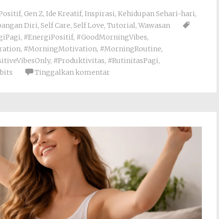
Positif
,
Gen Z
,
Ide Kreatif
,
Inspirasi
,
Kehidupan Sehari-hari
,
angan Diri
,
Self Care
,
Self Love
,
Tutorial
,
Wawasan
giPagi
,
#EnergiPositif
,
#GoodMorningVibes
,
ration
,
#MorningMotivation
,
#MorningRoutine
,
itiveVibesOnly
,
#Produktivitas
,
#RutinitasPagi
,
bits
Tinggalkan komentar