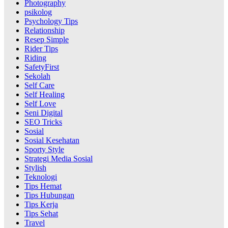
Photography
psikolog
Psychology Tips
Relationship
Resep Simple
Rider Tips
Riding
SafetyFirst
Sekolah
Self Care
Self Healing
Self Love
Seni Digital
SEO Tricks
Sosial
Sosial Kesehatan
Sporty Style
Strategi Media Sosial
Stylish
Teknologi
Tips Hemat
Tips Hubungan
Tips Kerja
Tips Sehat
Travel