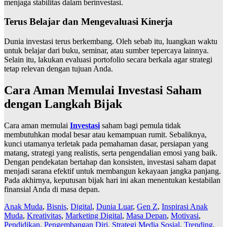
menjaga stabilitas dalam berinvestasi.
Terus Belajar dan Mengevaluasi Kinerja
Dunia investasi terus berkembang. Oleh sebab itu, luangkan waktu
untuk belajar dari buku, seminar, atau sumber tepercaya lainnya.
Selain itu, lakukan evaluasi portofolio secara berkala agar strategi
tetap relevan dengan tujuan Anda.
Cara Aman Memulai Investasi Saham
dengan Langkah Bijak
Cara aman memulai
Investasi
saham bagi pemula tidak
membutuhkan modal besar atau kemampuan rumit. Sebaliknya,
kunci utamanya terletak pada pemahaman dasar, persiapan yang
matang, strategi yang realistis, serta pengendalian emosi yang baik.
Dengan pendekatan bertahap dan konsisten, investasi saham dapat
menjadi sarana efektif untuk membangun kekayaan jangka panjang.
Pada akhirnya, keputusan bijak hari ini akan menentukan kestabilan
finansial Anda di masa depan.
Anak Muda
,
Bisnis
,
Digital
,
Dunia Luar
,
Gen Z
,
Inspirasi Anak
Muda
,
Kreativitas
,
Marketing Digital
,
Masa Depan
,
Motivasi
,
Pendidikan
,
Pengembangan Diri
,
Strategi Media Sosial
,
Trending
,