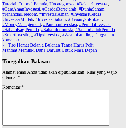
Tutorial
,
Tutorial Pemula
,
Uncategorized
#BelajarInvestasi
,
#CaraAmanInvestasi
,
#CerdasBersejarah
,
#DuniaSaham
,
#FinancialFreedom
,
#InvestasiAman
,
#InvestasiCerdas
,
#InvestasiMudah
,
#InvestasiSaham
,
#KeuanganPribadi
,
#MoneyManagement
,
#PanduanInvestasi
,
#PemulaInvestasi
,
#SahamBagiPemula
,
#SahamIndonesia
,
#SahamUntukPemula
,
#SmartInvesting
,
#TipsInvestasi
,
#WealthBuilding
Tinggalkan
komentar
Navigasi
←
Tips Hemat Belanja Bulanan Tanpa Harus Pelit
Manfaat Memiliki Dana Darurat Untuk Masa Depan
→
pos
Tinggalkan Balasan
Alamat email Anda tidak akan dipublikasikan.
Ruas yang wajib
ditandai
*
Komentar
*