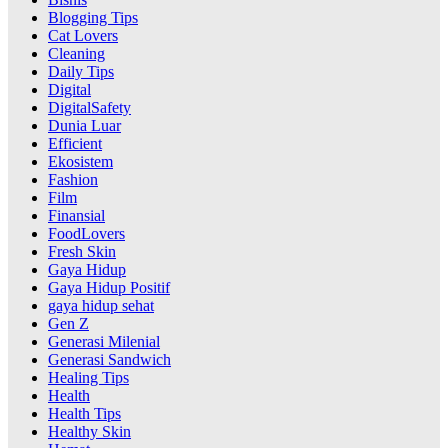
Blogging Tips
Cat Lovers
Cleaning
Daily Tips
Digital
DigitalSafety
Dunia Luar
Efficient
Ekosistem
Fashion
Film
Finansial
FoodLovers
Fresh Skin
Gaya Hidup
Gaya Hidup Positif
gaya hidup sehat
Gen Z
Generasi Milenial
Generasi Sandwich
Healing Tips
Health
Health Tips
Healthy Skin