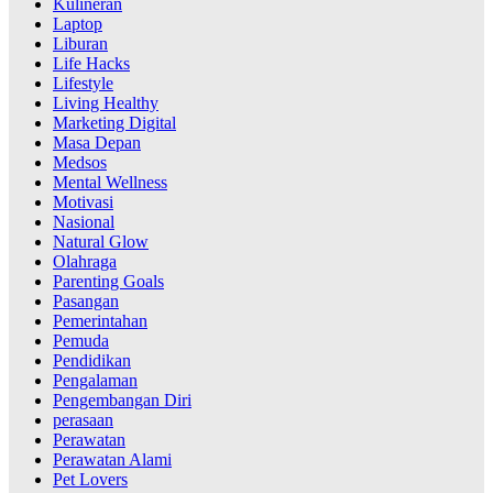
Kulineran
Laptop
Liburan
Life Hacks
Lifestyle
Living Healthy
Marketing Digital
Masa Depan
Medsos
Mental Wellness
Motivasi
Nasional
Natural Glow
Olahraga
Parenting Goals
Pasangan
Pemerintahan
Pemuda
Pendidikan
Pengalaman
Pengembangan Diri
perasaan
Perawatan
Perawatan Alami
Pet Lovers