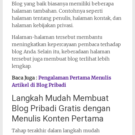
Blog yang baik biasanya memiliki beberapa
halaman tambahan. Contohnya seperti
halaman tentang penulis, halaman kontak, dan
halaman kebijakan privasi.
Halaman-halaman tersebut membantu
meningkatkan kepercayaan pembaca terhadap
blog Anda. Selain itu, keberadaan halaman
tersebut juga membuat blog terlihat lebih
lengkap.
Baca Juga :
Pengalaman Pertama Menulis
Artikel di Blog Pribadi
Langkah Mudah Membuat
Blog Pribadi Gratis dengan
Menulis Konten Pertama
Tahap terakhir dalam langkah mudah