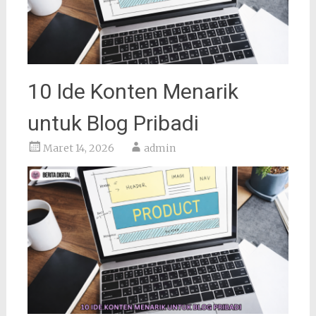
10 Ide Konten Menarik
untuk Blog Pribadi
Maret 14, 2026
admin