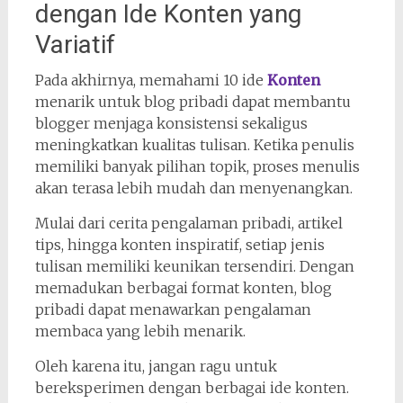
dengan Ide Konten yang
Variatif
Pada akhirnya, memahami 10 ide
Konten
menarik untuk blog pribadi dapat membantu
blogger menjaga konsistensi sekaligus
meningkatkan kualitas tulisan. Ketika penulis
memiliki banyak pilihan topik, proses menulis
akan terasa lebih mudah dan menyenangkan.
Mulai dari cerita pengalaman pribadi, artikel
tips, hingga konten inspiratif, setiap jenis
tulisan memiliki keunikan tersendiri. Dengan
memadukan berbagai format konten, blog
pribadi dapat menawarkan pengalaman
membaca yang lebih menarik.
Oleh karena itu, jangan ragu untuk
bereksperimen dengan berbagai ide konten.