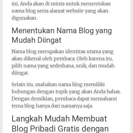
ini, Anda akan di minta untuk menentukan
nama blog serta alamat website yang akan
digunakan.
Menentukan Nama Blog yang
Mudah Diingat
Nama blog merupakan identitas utama yang
akan dikenal oleh pembaca. Oleh karena itu,
pilih nama yang sederhana, unik, dan mudah
diingat.
Selain itu, usahakan nama blog memiliki
hubungan dengan topik yang akan Anda bahas.
Dengan demikian, pembaca dapat memahami
tema blog hanya dari namanya saja.
Langkah Mudah Membuat
Blog Pribadi Gratis dengan