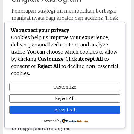
Penerapan strategi ini memberikan berbagai
manfaat nyata bagi kreator dan audiens. Tidak
hanya meningkatkan jangkauan, tetapi juga
We respect your privacy
memperkuat pesan konten.
Cookies help us improve your experience,
Memperluas Jangkauan
deliver personalized content, and analyze
traffic. You can choose which cookies to allow
Audiens
by clicking
Customize
. Click
Accept All
to
consent or
Reject All
to decline non-essential
Audiogram memungkinkan artikel
cookies.
menjangkau audiens yang lebih luas. Mereka
yang tidak sempat membaca tetap bisa
Customize
menikmati isi konten melalui audio. Dengan
demikian, tren mengubah artikel menjadi
Reject All
podcast singkat (audiogram) membuka
peluang baru dalam distribusi konten.
Accept All
Selain itu, format ini mudah diintegrasikan ke
Powered by
berbagai platform digital.