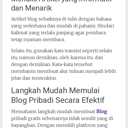
dan Menarik
Artikel blog sebaiknya di tulis dengan bahasa
yang sederhana dan mudah di pahami. Hindari
kalimat yang terlalu panjang agar pembaca
tetap nyaman membaca.
Selain itu, gunakan kata transisi seperti selain
itu, namun demikian, oleh karena itu, dan
dengan demikian. Kata-kata tersebut
membantu membuat alur tulisan menjadi lebih
jelas dan terstruktur.
Langkah Mudah Memulai
Blog Pribadi Secara Efektif
Memahami langkah mudah membuat
Blog
pribadi gratis sebenarnya tidak sesulit yang di
bayangkan. Dengan memilih platform yang