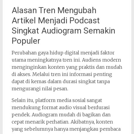
Alasan Tren Mengubah
Artikel Menjadi Podcast
Singkat Audiogram Semakin
Populer
Perubahan gaya hidup digital menjadi faktor
utama meningkatnya tren ini. Audiens modern
menginginkan konten yang praktis dan mudah
di akses. Melalui tren ini informasi penting
dapat di kemas dalam durasi singkat tanpa
mengurangi nilai pesan.
Selain itu, platform media sosial sangat
mendukung format audio visual berdurasi
pendek. Audiogram mudah di bagikan dan
cepat menarik perhatian. Akibatnya, konten
yang sebelumnya hanya menjangkau pembaca