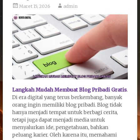
Maret 15, 2026
admin
Langkah Mudah Membuat Blog Pribadi Gratis
.
Di era digital yang terus berkembang, banyak
orang ingin memiliki blog pribadi. Blog tidak
hanya menjadi tempat untuk berbagi cerita,
tetapi juga dapat menjadi media untuk
menyalurkan ide, pengetahuan, bahkan
peluang karier. Oleh karena itu, memahami