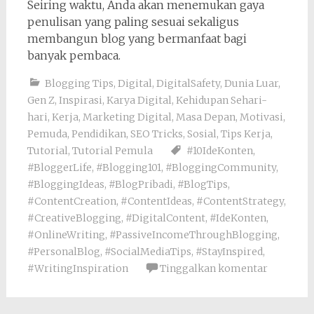
Seiring waktu, Anda akan menemukan gaya
penulisan yang paling sesuai sekaligus
membangun blog yang bermanfaat bagi
banyak pembaca.
Blogging Tips
,
Digital
,
DigitalSafety
,
Dunia Luar
,
Gen Z
,
Inspirasi
,
Karya Digital
,
Kehidupan Sehari-
hari
,
Kerja
,
Marketing Digital
,
Masa Depan
,
Motivasi
,
Pemuda
,
Pendidikan
,
SEO Tricks
,
Sosial
,
Tips Kerja
,
Tutorial
,
Tutorial Pemula
#10IdeKonten
,
#BloggerLife
,
#Blogging101
,
#BloggingCommunity
,
#BloggingIdeas
,
#BlogPribadi
,
#BlogTips
,
#ContentCreation
,
#ContentIdeas
,
#ContentStrategy
,
#CreativeBlogging
,
#DigitalContent
,
#IdeKonten
,
#OnlineWriting
,
#PassiveIncomeThroughBlogging
,
#PersonalBlog
,
#SocialMediaTips
,
#StayInspired
,
#WritingInspiration
Tinggalkan komentar