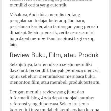
memiliki cerita yang autentik.
Misalnya, Anda bisa menulis tentang
pengalaman belajar keterampilan baru,
perjalanan karier, atau tantangan yang pernah
dihadapi. Selain menarik, cerita semacam ini
juga dapat memberikan inspirasi bagi orang
lain.
Review Buku, Film, atau Produk
Selanjutnya, konten ulasan selalu memiliki
daya tarik tersendiri. Banyak pembaca mencari
opini sebelum memutuskan membaca buku,
menonton film, atau membeli produk tertentu.
Dengan menulis review yang jujur dan
informatif, blog Anda dapat menjadi sumber
referensi yang di percaya. Selain itu, jenis
konten ini juga mudah di kembangkan karena