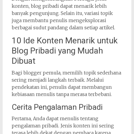
konten, blog pribadi dapat menarik lebih
banyak pengunjung. Selain itu, variasi topik
juga membantu penulis mengeksplorasi
berbagai sudut pandang dalam setiap artikel.
10 Ide Konten Menarik untuk
Blog Pribadi yang Mudah
Dibuat
Bagi blogger pemula, memilih topik sederhana
sering menjadi langkah terbaik. Melalui
pendekatan ini, penulis dapat membangun
kebiasaan menulis tanpa merasa terbebani.
Cerita Pengalaman Pribadi
Pertama, Anda dapat menulis tentang
pengalaman pribadi. Jenis konten ini sering
terasa lebih dekat dengan pembaca karena