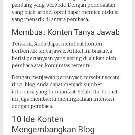
pandang yang berbeda. Dengan pendekatan
yang bijak, artikel opini dapat memicu diskusi
yang menarik di antara pembaca.
Membuat Konten Tanya Jawab
Terakhir, Anda dapat membuat konten
berbentuk tanya jawab. Artikel ini biasanya
berisi pertanyaan yang sering di ajukan oleh
pembaca atau komunitas tertentu.
Dengan menjawab pertanyaan tersebut secara
rinci, blog Anda dapat menjadi sumber
informasi yang bermanfaat. Selain itu, format
ini juga membantu meningkatkan interaksi
dengan pembaca.
10 Ide Konten
Mengembangkan Blog