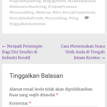
#DigitalMarketing
,
#Engagement
,
#EraMediaSosial
,
#InfluencerMarketing
,
#OnlinePresence
,
#PersonalBlog
,
#Relevan
,
#SEO
,
#SocialConnections
,
#SocialMediaTrends
,
#Storytelling
,
#Vlog
Tinggalkan komentar
Navigasi
←
Menjadi Pemimpin
Cara Menemukan Suara
Bagi Diri Sendiri di
Unik Anda di Tengah
pos
Industri Kreatif
Jutaan Kreator
→
Tinggalkan Balasan
Alamat email Anda tidak akan dipublikasikan.
Ruas yang wajib ditandai
*
Komentar
*