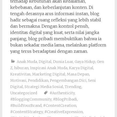
terhadap kebutuhan akan kedalaman,
kebebasan, dan keberlanjutan konten. Di
tengah derasnya arus informasi instan, blog
hadir sebagai ruang refleksi yang lebih stabil
dan bermakna. Dengan kontrol penuh,
identitas digital yang kuat, serta nilai jangka
panjang, blog pribadi membuktikan bahwa ia
bukan sekadar media lama, melainkan platform
yang terus beradaptasi dengan zaman.
Anak Muda
,
Digital
,
Dunia Luar
,
Gaya Hidup
,
Gen
Z
,
hiburan
,
Inspirasi Anak Muda
,
Karya Digital
,
Kreativitas
,
Marketing Digital
,
Masa Depan
,
Motivasi
,
Pendidikan
,
Pengembangan Diri
,
Seni
Digital
,
Strategi Media Sosial
,
Trending
,
Uncategorized
#Authenticity
,
#BloggingCommunity
,
#BlogPribadi
,
#BuildYourBrand
,
#ContentCreation
,
#ContentStrategy
,
#CreativeExpression
,