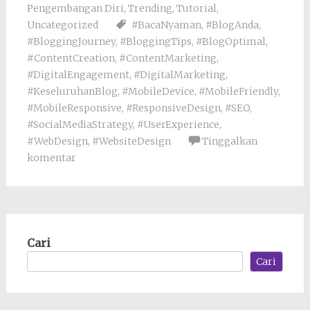
Pengembangan Diri
,
Trending
,
Tutorial
,
Uncategorized
#BacaNyaman
,
#BlogAnda
,
#BloggingJourney
,
#BloggingTips
,
#BlogOptimal
,
#ContentCreation
,
#ContentMarketing
,
#DigitalEngagement
,
#DigitalMarketing
,
#KeseluruhanBlog
,
#MobileDevice
,
#MobileFriendly
,
#MobileResponsive
,
#ResponsiveDesign
,
#SEO
,
#SocialMediaStrategy
,
#UserExperience
,
#WebDesign
,
#WebsiteDesign
Tinggalkan
komentar
Cari
Cari