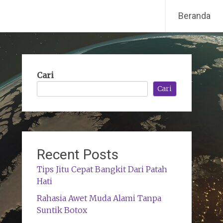
Beranda
Cari
Cari
Recent Posts
Tips Jitu Cepat Bangkit Dari Patah
Hati
Rahasia Awet Muda Alami Tanpa
Suntik Botox