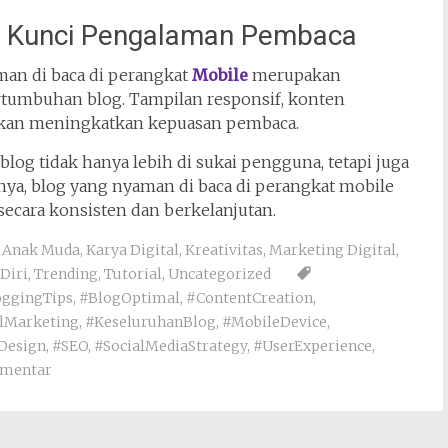
ai Kunci Pengalaman Pembaca
an di baca di perangkat
Mobile
merupakan
ertumbuhan blog. Tampilan responsif, konten
k akan meningkatkan kepuasan pembaca.
g tidak hanya lebih di sukai pengguna, tetapi juga
rnya, blog yang nyaman di baca di perangkat mobile
cara konsisten dan berkelanjutan.
i Anak Muda
,
Karya Digital
,
Kreativitas
,
Marketing Digital
,
Diri
,
Trending
,
Tutorial
,
Uncategorized
oggingTips
,
#BlogOptimal
,
#ContentCreation
,
alMarketing
,
#KeseluruhanBlog
,
#MobileDevice
,
Design
,
#SEO
,
#SocialMediaStrategy
,
#UserExperience
,
omentar