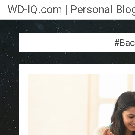
WD-IQ.com | Personal Blog
Lompat
ke
konten
#Ba