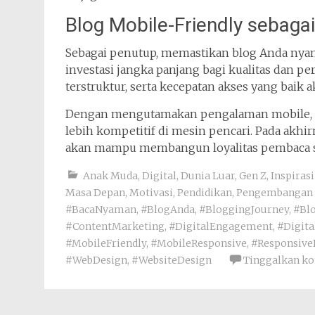
Blog Mobile-Friendly sebag
Sebagai penutup, memastikan blog Anda nyam
investasi jangka panjang bagi kualitas dan p
terstruktur, serta kecepatan akses yang bai
Dengan mengutamakan pengalaman mobile, blo
lebih kompetitif di mesin pencari. Pada akhi
akan mampu membangun loyalitas pembaca se
Anak Muda
,
Digital
,
Dunia Luar
,
Gen Z
,
Inspiras
Masa Depan
,
Motivasi
,
Pendidikan
,
Pengembangan 
#BacaNyaman
,
#BlogAnda
,
#BloggingJourney
,
#Bl
#ContentMarketing
,
#DigitalEngagement
,
#Digit
#MobileFriendly
,
#MobileResponsive
,
#Responsive
#WebDesign
,
#WebsiteDesign
Tinggalkan k