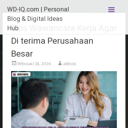
Lompat
WD-IQ.com | Personal
ke
konten
Blog & Digital Ideas
Tips Wawancara Kerja Agar
Hub
Di terima Perusahaan
Besar
Februari 18, 2026
admin