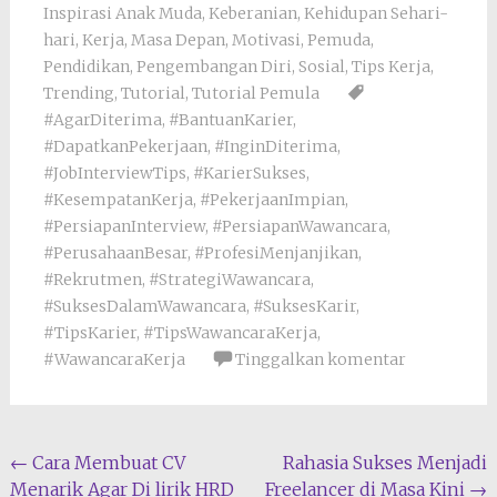
Inspirasi Anak Muda
,
Keberanian
,
Kehidupan Sehari-
hari
,
Kerja
,
Masa Depan
,
Motivasi
,
Pemuda
,
Pendidikan
,
Pengembangan Diri
,
Sosial
,
Tips Kerja
,
Trending
,
Tutorial
,
Tutorial Pemula
#AgarDiterima
,
#BantuanKarier
,
#DapatkanPekerjaan
,
#InginDiterima
,
#JobInterviewTips
,
#KarierSukses
,
#KesempatanKerja
,
#PekerjaanImpian
,
#PersiapanInterview
,
#PersiapanWawancara
,
#PerusahaanBesar
,
#ProfesiMenjanjikan
,
#Rekrutmen
,
#StrategiWawancara
,
#SuksesDalamWawancara
,
#SuksesKarir
,
#TipsKarier
,
#TipsWawancaraKerja
,
#WawancaraKerja
Tinggalkan komentar
Navigasi
←
Cara Membuat CV
Rahasia Sukses Menjadi
Menarik Agar Di lirik HRD
Freelancer di Masa Kini
→