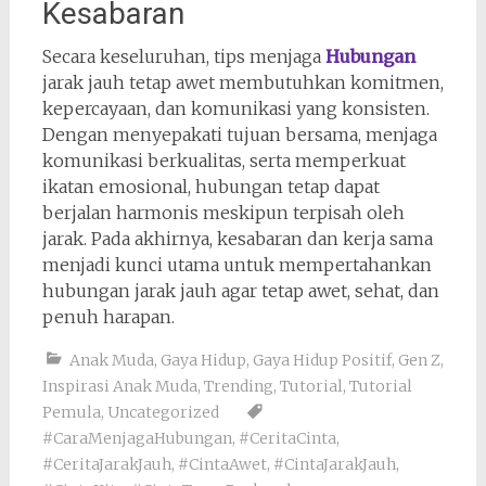
Kesabaran
Secara keseluruhan, tips menjaga
Hubungan
jarak jauh tetap awet membutuhkan komitmen,
kepercayaan, dan komunikasi yang konsisten.
Dengan menyepakati tujuan bersama, menjaga
komunikasi berkualitas, serta memperkuat
ikatan emosional, hubungan tetap dapat
berjalan harmonis meskipun terpisah oleh
jarak. Pada akhirnya, kesabaran dan kerja sama
menjadi kunci utama untuk mempertahankan
hubungan jarak jauh agar tetap awet, sehat, dan
penuh harapan.
Anak Muda
,
Gaya Hidup
,
Gaya Hidup Positif
,
Gen Z
,
Inspirasi Anak Muda
,
Trending
,
Tutorial
,
Tutorial
Pemula
,
Uncategorized
#CaraMenjagaHubungan
,
#CeritaCinta
,
#CeritaJarakJauh
,
#CintaAwet
,
#CintaJarakJauh
,