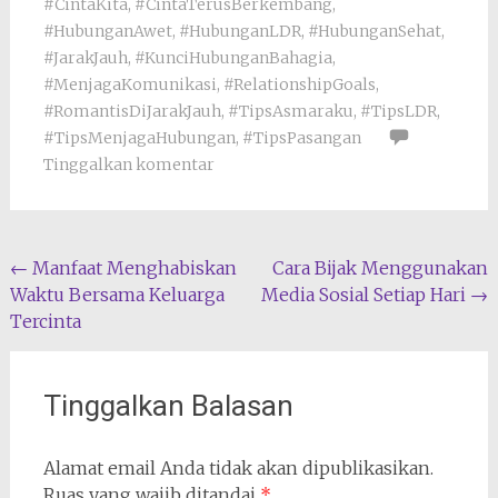
#CintaKita
,
#CintaTerusBerkembang
,
#HubunganAwet
,
#HubunganLDR
,
#HubunganSehat
,
#JarakJauh
,
#KunciHubunganBahagia
,
#MenjagaKomunikasi
,
#RelationshipGoals
,
#RomantisDiJarakJauh
,
#TipsAsmaraku
,
#TipsLDR
,
#TipsMenjagaHubungan
,
#TipsPasangan
Tinggalkan komentar
Navigasi
←
Manfaat Menghabiskan
Cara Bijak Menggunakan
Waktu Bersama Keluarga
Media Sosial Setiap Hari
→
pos
Tercinta
Tinggalkan Balasan
Alamat email Anda tidak akan dipublikasikan.
Ruas yang wajib ditandai
*