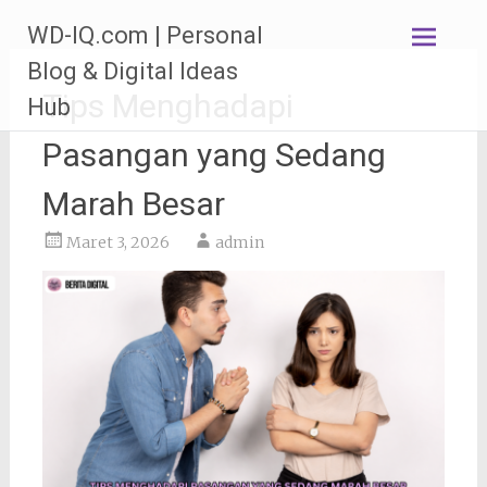
Lompat
WD-IQ.com | Personal
ke
konten
Blog & Digital Ideas
Tips Menghadapi
Hub
Pasangan yang Sedang
Marah Besar
Maret 3, 2026
admin