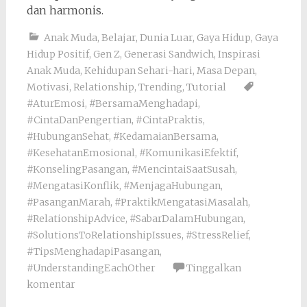
dan harmonis.
Anak Muda
,
Belajar
,
Dunia Luar
,
Gaya Hidup
,
Gaya
Hidup Positif
,
Gen Z
,
Generasi Sandwich
,
Inspirasi
Anak Muda
,
Kehidupan Sehari-hari
,
Masa Depan
,
Motivasi
,
Relationship
,
Trending
,
Tutorial
#AturEmosi
,
#BersamaMenghadapi
,
#CintaDanPengertian
,
#CintaPraktis
,
#HubunganSehat
,
#KedamaianBersama
,
#KesehatanEmosional
,
#KomunikasiEfektif
,
#KonselingPasangan
,
#MencintaiSaatSusah
,
#MengatasiKonflik
,
#MenjagaHubungan
,
#PasanganMarah
,
#PraktikMengatasiMasalah
,
#RelationshipAdvice
,
#SabarDalamHubungan
,
#SolutionsToRelationshipIssues
,
#StressRelief
,
#TipsMenghadapiPasangan
,
#UnderstandingEachOther
Tinggalkan
komentar