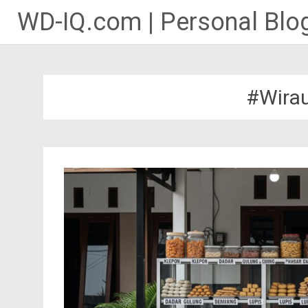
WD-IQ.com | Personal Blog
Lompat
ke
konten
#Wira