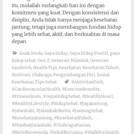
itu, mulailah melangkah hari ini dengan
komitmen yang kuat. Dengan konsistensi dan
disiplin, Anda tidak hanya menjaga kesehatan
jantung, tetapi juga membangun fondasi hidup
yang lebih sehat, aktif, dan berkualitas di masa
depan.
Anak Muda
,
Gaya Hidup
,
Gaya Hidup Positif
,
gaya
hidup sehat
,
Gen Z
,
Generasi Milenial
,
Generasi
Sandwich
,
Health Tips
,
Kesehatan
,
Kesehatan Tubuh
,
Motivasi
,
Olahraga
,
Pengembangan Diri
,
Sosial
Kesehatan
,
Tips Sehat
#AktivitasFisik
,
#CardiovascularHealth
,
#ExerciseBenefits
,
#FitnessGoals
,
#GayaHidupSehat
,
#HealthyHeart
,
#HealthyLifestyle
,
#HidupSehat
,
#JagaJantung
,
#JalanKaki
,
#JalanKakiRutin
,
#JantungSehat
,
#KesehatanJantung
,
#KesehatanTubuh
,
#ManfaatJalanKaki
,
#OlahragaHarian
,
#RutinBersepeda
,
#SehatBersama
,
#WalkForHealth
,