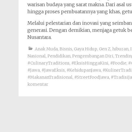
warisan budaya yang sarat makna. Dari asal us
hingga proses pembuatannya yang khas, getu
Melalui pelestarian dan inovasi yang seimbang
generasi. Dengan demikian, menjaga getuk be
Nusantara.
Anak Muda
,
Bisnis
,
Gaya Hidup
,
Gen Z
,
hiburan
,
Nasional
,
Pendidikan
,
Pengembangan Diri
,
Trendin
#CulinaryTraditions
,
#EksisHinggaKini
,
#Foodie
,
#
#Jawa
,
#JawaEksis
,
#KehidupanJawa
,
#KulinerTradi
#MakananTradisional
,
#StreetFoodJawa
,
#TradisiJ
komentar