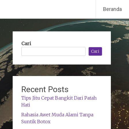
Beranda
Cari
Cari
Recent Posts
Tips Jitu Cepat Bangkit Dari Patah
Hati
Rahasia Awet Muda Alami Tanpa
Suntik Botox