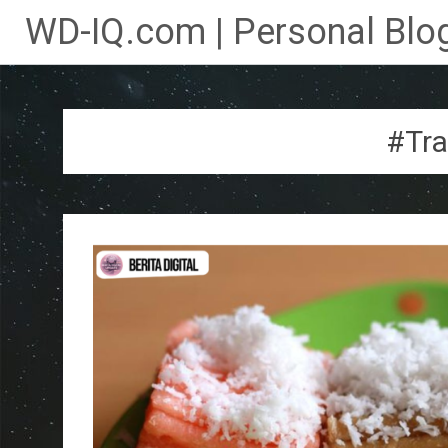
WD-IQ.com | Personal Blog
Lompat
ke
konten
#Tra