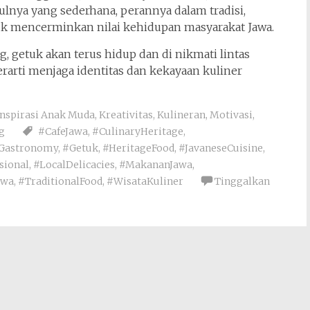
ulnya yang sederhana, perannya dalam tradisi,
k mencerminkan nilai kehidupan masyarakat Jawa.
, getuk akan terus hidup dan di nikmati lintas
rarti menjaga identitas dan kekayaan kuliner
Inspirasi Anak Muda
,
Kreativitas
,
Kulineran
,
Motivasi
,
g
#CafeJawa
,
#CulinaryHeritage
,
Gastronomy
,
#Getuk
,
#HeritageFood
,
#JavaneseCuisine
,
sional
,
#LocalDelicacies
,
#MakananJawa
,
awa
,
#TraditionalFood
,
#WisataKuliner
Tinggalkan