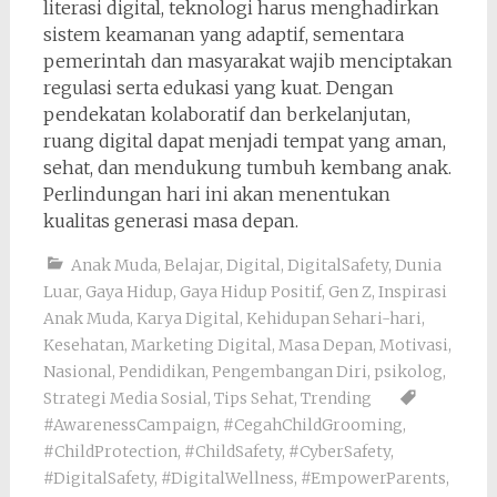
literasi digital, teknologi harus menghadirkan
sistem keamanan yang adaptif, sementara
pemerintah dan masyarakat wajib menciptakan
regulasi serta edukasi yang kuat. Dengan
pendekatan kolaboratif dan berkelanjutan,
ruang digital dapat menjadi tempat yang aman,
sehat, dan mendukung tumbuh kembang anak.
Perlindungan hari ini akan menentukan
kualitas generasi masa depan.
Anak Muda
,
Belajar
,
Digital
,
DigitalSafety
,
Dunia
Luar
,
Gaya Hidup
,
Gaya Hidup Positif
,
Gen Z
,
Inspirasi
Anak Muda
,
Karya Digital
,
Kehidupan Sehari-hari
,
Kesehatan
,
Marketing Digital
,
Masa Depan
,
Motivasi
,
Nasional
,
Pendidikan
,
Pengembangan Diri
,
psikolog
,
Strategi Media Sosial
,
Tips Sehat
,
Trending
#AwarenessCampaign
,
#CegahChildGrooming
,
#ChildProtection
,
#ChildSafety
,
#CyberSafety
,
#DigitalSafety
,
#DigitalWellness
,
#EmpowerParents
,