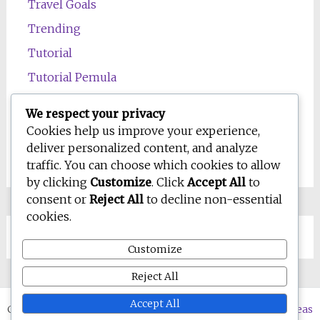
Travel Goals
Trending
Tutorial
Tutorial Pemula
Uncategorized
We respect your privacy
Wawasan
Cookies help us improve your experience,
deliver personalized content, and analyze
Wellness
traffic. You can choose which cookies to allow
by clicking
Customize
. Click
Accept All
to
consent or
Reject All
to decline non-essential
cookies.
Customize
Reject All
Accept All
Copyright © 2026
WD-IQ.com | Personal Blog & Digital Ideas