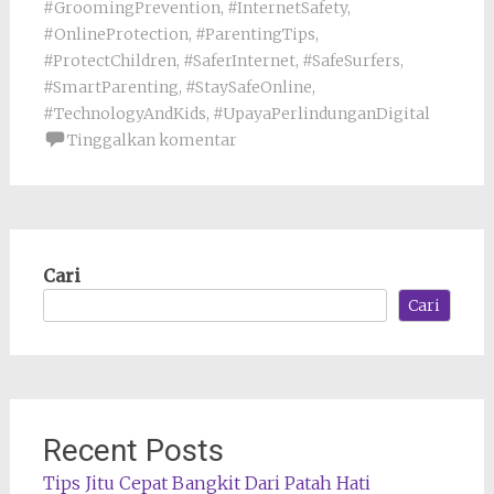
#GroomingPrevention
,
#InternetSafety
,
#OnlineProtection
,
#ParentingTips
,
#ProtectChildren
,
#SaferInternet
,
#SafeSurfers
,
#SmartParenting
,
#StaySafeOnline
,
#TechnologyAndKids
,
#UpayaPerlindunganDigital
Tinggalkan komentar
Cari
Cari
Recent Posts
Tips Jitu Cepat Bangkit Dari Patah Hati