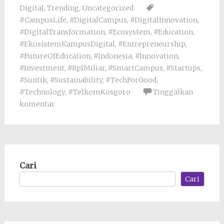
Digital
,
Trending
,
Uncategorized
#CampusLife
,
#DigitalCampus
,
#DigitalInnovation
,
#DigitalTransformation
,
#Ecosystem
,
#Education
,
#EkosistemKampusDigital
,
#Entrepreneurship
,
#FutureOfEducation
,
#Indonesia
,
#Innovation
,
#Investment
,
#Rp1Miliar
,
#SmartCampus
,
#Startups
,
#Suntik
,
#Sustainability
,
#TechForGood
,
#Technology
,
#TelkomKosgoro
Tinggalkan
komentar
Cari
Cari