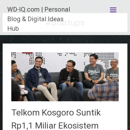
Lompat
WD-IQ.com | Personal
ke
konten
Blog & Digital Ideas
#Startups
Hub
Telkom Kosgoro Suntik
Rp1,1 Miliar Ekosistem