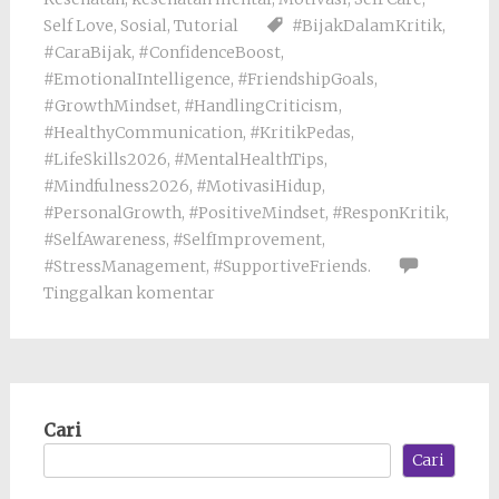
Self Love
,
Sosial
,
Tutorial
#BijakDalamKritik
,
#CaraBijak
,
#ConfidenceBoost
,
#EmotionalIntelligence
,
#FriendshipGoals
,
#GrowthMindset
,
#HandlingCriticism
,
#HealthyCommunication
,
#KritikPedas
,
#LifeSkills2026
,
#MentalHealthTips
,
#Mindfulness2026
,
#MotivasiHidup
,
#PersonalGrowth
,
#PositiveMindset
,
#ResponKritik
,
#SelfAwareness
,
#SelfImprovement
,
#StressManagement
,
#SupportiveFriends.
Tinggalkan komentar
Cari
Cari