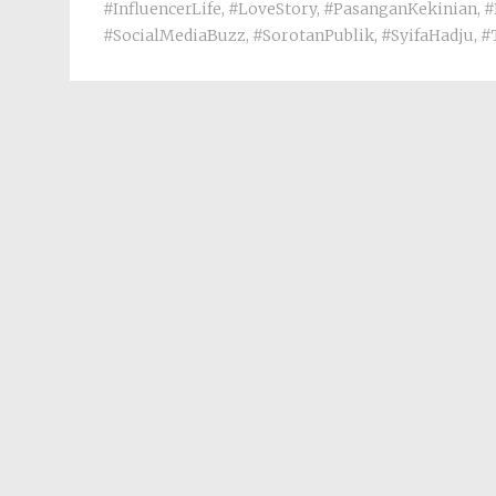
#InfluencerLife
,
#LoveStory
,
#PasanganKekinian
,
#
#SocialMediaBuzz
,
#SorotanPublik
,
#SyifaHadju
,
#