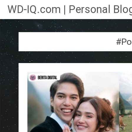
WD-IQ.com | Personal Blog
Lompat
ke
konten
#Po