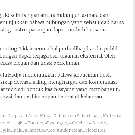
jaga keseimbangan antara hubungan asmara dan
 menunjukkan bahwa hubungan yang sehat tidak harus
ng. Justru, pasangan dapat tumbuh bersama
 penting. Tidak semua hal perlu dibagikan ke publik.
ungan dapat terjaga dari tekanan eksternal. Oleh
terasa elegan dan tidak berlebihan.
yifa Hadju menunjukkan bahwa kebucinan tidak
an sikap dewasa, saling menghargai, dan komunikasi
pat menjadi bentuk kasih sayang yang membangun.
spirasi dan perbincangan hangat di kalangan
ran
,
Inspirasi Anak Muda
,
Kehidupan Sehari-hari
,
Motivasi
,
rized
#BucinnyaPasangan
,
#CelebrityCouple
,
SyifaHadju
,
#FamousDuos
,
#IndonesianCelebrities
,