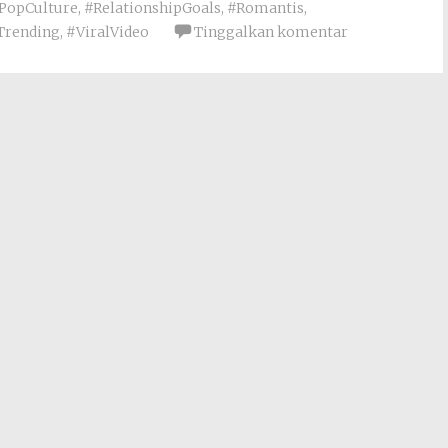
PopCulture
,
#RelationshipGoals
,
#Romantis
,
Trending
,
#ViralVideo
Tinggalkan komentar