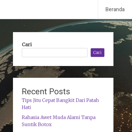
Beranda
Cari
Cari
Recent Posts
Tips Jitu Cepat Bangkit Dari Patah
Hati
Rahasia Awet Muda Alami Tanpa
Suntik Botox