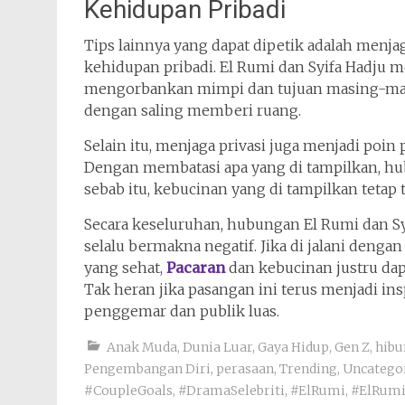
Kehidupan Pribadi
Tips lainnya yang dapat dipetik adalah men
kehidupan pribadi. El Rumi dan Syifa Hadju
mengorbankan mimpi dan tujuan masing-masi
dengan saling memberi ruang.
Selain itu, menjaga privasi juga menjadi poin
Dengan membatasi apa yang di tampilkan, hub
sebab itu, kebucinan yang di tampilkan tetap 
Secara keseluruhan, hubungan El Rumi dan S
selalu bermakna negatif. Jika di jalani deng
yang sehat,
Pacaran
dan kebucinan justru da
Tak heran jika pasangan ini terus menjadi in
penggemar dan publik luas.
Anak Muda
,
Dunia Luar
,
Gaya Hidup
,
Gen Z
,
hibu
Pengembangan Diri
,
perasaan
,
Trending
,
Uncatego
#CoupleGoals
,
#DramaSelebriti
,
#ElRumi
,
#ElRumi