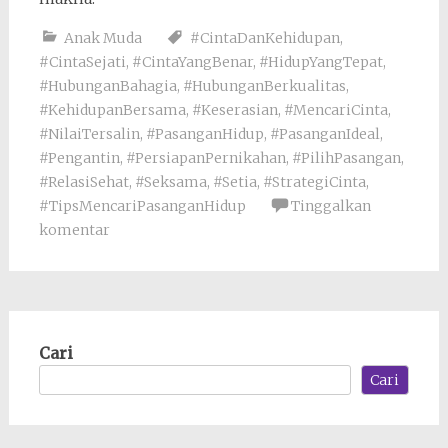
Anak Muda
#CintaDanKehidupan
,
#CintaSejati
,
#CintaYangBenar
,
#HidupYangTepat
,
#HubunganBahagia
,
#HubunganBerkualitas
,
#KehidupanBersama
,
#Keserasian
,
#MencariCinta
,
#NilaiTersalin
,
#PasanganHidup
,
#PasanganIdeal
,
#Pengantin
,
#PersiapanPernikahan
,
#PilihPasangan
,
#RelasiSehat
,
#Seksama
,
#Setia
,
#StrategiCinta
,
#TipsMencariPasanganHidup
Tinggalkan
komentar
Cari
Cari