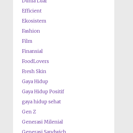
Dunia Luar
Efficient
Ekosistem
Fashion
Film
Finansial
FoodLovers
Fresh Skin
Gaya Hidup
Gaya Hidup Positif
gaya hidup sehat
Gen Z
Generasi Milenial
Generasi Sandwich