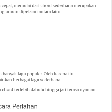
n cepat, memulai dari chord sederhana merupakan
ng umum dipelajari antara lain:
banyak lagu populer. Oleh karena itu,
kan berbagai lagu sederhana.
u chord terlebih dahulu hingga jari terasa nyaman
cara Perlahan