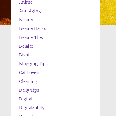
Anime
Anti Aging
Beauty
Beauty Hacks
Beauty Tips
Belajar
Bisnis
Blogging Tips
Cat Lovers
Cleaning
Daily Tips
Digital
DigitalSafety