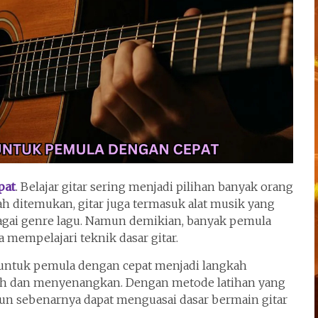
pat
. Belajar gitar sering menjadi pilihan banyak orang
h ditemukan, gitar juga termasuk alat musik yang
bagai genre lagu. Namun demikian, banyak pemula
 mempelajari teknik dasar gitar.
r untuk pemula dengan cepat menjadi langkah
udah dan menyenangkan. Dengan metode latihan yang
a pun sebenarnya dapat menguasai dasar bermain gitar