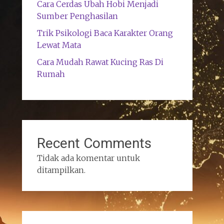
Cara Cerdas Ubah Hobi Menjadi
Sumber Penghasilan
Trik Psikologi Baca Karakter Orang
Lewat Mata
Cara Mudah Rawat Kucing Ras Di
Rumah
Recent Comments
Tidak ada komentar untuk
ditampilkan.