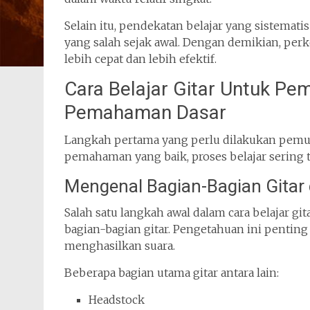
Selain itu, pendekatan belajar yang sistem
yang salah sejak awal. Dengan demikian, pe
lebih cepat dan lebih efektif.
Cara Belajar Gitar Untuk Pe
Pemahaman Dasar
Langkah pertama yang perlu dilakukan pemul
pemahaman yang baik, proses belajar sering 
Mengenal Bagian-Bagian Gitar
Salah satu langkah awal dalam cara belajar g
bagian-bagian gitar. Pengetahuan ini penting
menghasilkan suara.
Beberapa bagian utama gitar antara lain:
Headstock