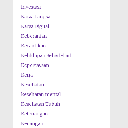
Investasi
Karya bangsa
Karya Digital
Keberanian
Kecantikan
Kehidupan Sehari-hari
Kepercayaan
Kerja
Kesehatan
kesehatan mental
Kesehatan Tubuh
Ketenangan
Keuangan