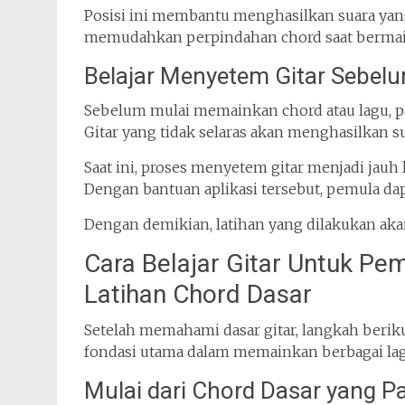
Posisi ini membantu menghasilkan suara yang l
memudahkan perpindahan chord saat bermai
Belajar Menyetem Gitar Sebelu
Sebelum mulai memainkan chord atau lagu, pa
Gitar yang tidak selaras akan menghasilkan s
Saat ini, proses menyetem gitar menjadi jauh 
Dengan bantuan aplikasi tersebut, pemula d
Dengan demikian, latihan yang dilakukan ak
Cara Belajar Gitar Untuk P
Latihan Chord Dasar
Setelah memahami dasar gitar, langkah berik
fondasi utama dalam memainkan berbagai lag
Mulai dari Chord Dasar yang P