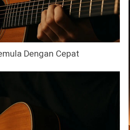
 Pemula Dengan Cepat