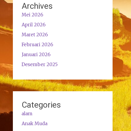
Archives
Mei 2026
April 2026
Maret 2026
Februari 2026
Januari 2026
Desember 2025
Categories
alam
Anak Muda