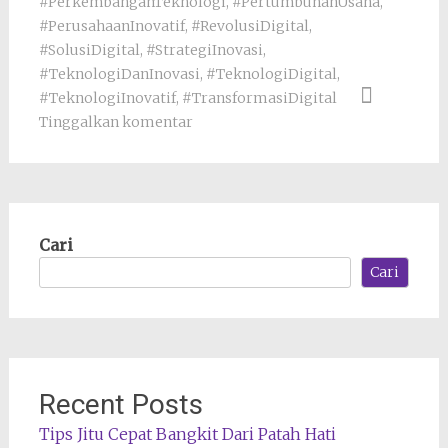
#PerkembanganTeknologi
,
#PertumbuhanUsaha
,
#PerusahaanInovatif
,
#RevolusiDigital
,
#SolusiDigital
,
#StrategiInovasi
,
#TeknologiDanInovasi
,
#TeknologiDigital
,
#TeknologiInovatif
,
#TransformasiDigital
Tinggalkan komentar
Cari
Cari
Recent Posts
Tips Jitu Cepat Bangkit Dari Patah Hati