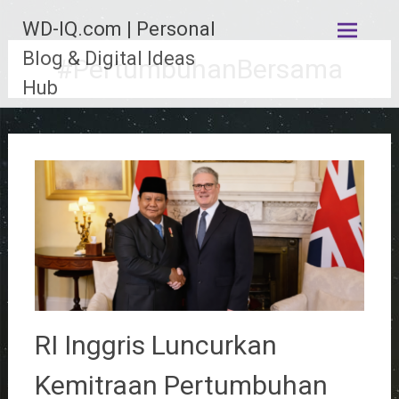
Lompat
WD-IQ.com | Personal
ke
konten
Blog & Digital Ideas
#PertumbuhanBersama
Hub
RI Inggris Luncurkan
Kemitraan Pertumbuhan