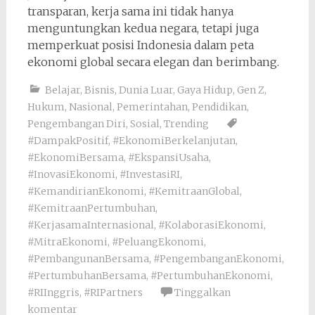
transparan, kerja sama ini tidak hanya
menguntungkan kedua negara, tetapi juga
memperkuat posisi Indonesia dalam peta
ekonomi global secara elegan dan berimbang.
Belajar
,
Bisnis
,
Dunia Luar
,
Gaya Hidup
,
Gen Z
,
Hukum
,
Nasional
,
Pemerintahan
,
Pendidikan
,
Pengembangan Diri
,
Sosial
,
Trending
#DampakPositif
,
#EkonomiBerkelanjutan
,
#EkonomiBersama
,
#EkspansiUsaha
,
#InovasiEkonomi
,
#InvestasiRI
,
#KemandirianEkonomi
,
#KemitraanGlobal
,
#KemitraanPertumbuhan
,
#KerjasamaInternasional
,
#KolaborasiEkonomi
,
#MitraEkonomi
,
#PeluangEkonomi
,
#PembangunanBersama
,
#PengembanganEkonomi
,
#PertumbuhanBersama
,
#PertumbuhanEkonomi
,
#RIInggris
,
#RIPartners
Tinggalkan
komentar