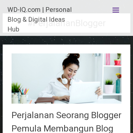
Lompat
WD-IQ.com | Personal
ke
konten
Blog & Digital Ideas
#PerjalananBlogger
Hub
Perjalanan Seorang Blogger
Pemula Membangun Blog