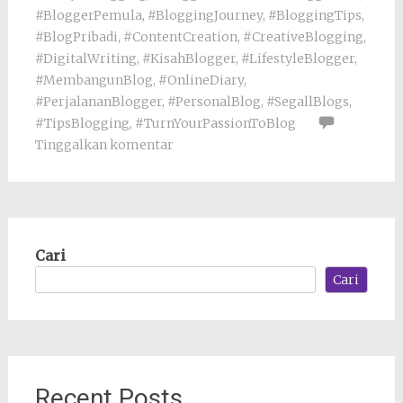
#BloggerPemula
,
#BloggingJourney
,
#BloggingTips
,
#BlogPribadi
,
#ContentCreation
,
#CreativeBlogging
,
#DigitalWriting
,
#KisahBlogger
,
#LifestyleBlogger
,
#MembangunBlog
,
#OnlineDiary
,
#PerjalananBlogger
,
#PersonalBlog
,
#SegallBlogs
,
#TipsBlogging
,
#TurnYourPassionToBlog
Tinggalkan komentar
Cari
Cari
Recent Posts