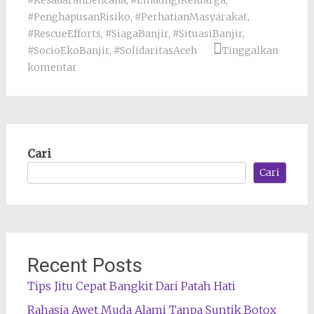
#KesadaranBencana
,
#LindungiKeluarga
,
#PenghapusanRisiko
,
#PerhatianMasyarakat
,
#RescueEfforts
,
#SiagaBanjir
,
#SituasiBanjir
,
#SocioEkoBanjir
,
#SolidaritasAceh
Tinggalkan
komentar
Cari
Cari
Recent Posts
Tips Jitu Cepat Bangkit Dari Patah Hati
Rahasia Awet Muda Alami Tanpa Suntik Botox