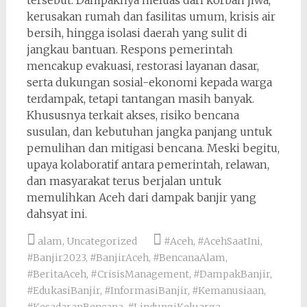
tersebut. Dampaknya meluas dari korban jiwa,
kerusakan rumah dan fasilitas umum, krisis air
bersih, hingga isolasi daerah yang sulit di
jangkau bantuan. Respons pemerintah
mencakup evakuasi, restorasi layanan dasar,
serta dukungan sosial-ekonomi kepada warga
terdampak, tetapi tantangan masih banyak.
Khususnya terkait akses, risiko bencana
susulan, dan kebutuhan jangka panjang untuk
pemulihan dan mitigasi bencana. Meski begitu,
upaya kolaboratif antara pemerintah, relawan,
dan masyarakat terus berjalan untuk
memulihkan Aceh dari dampak banjir yang
dahsyat ini.
alam
,
Uncategorized
#Aceh
,
#AcehSaatIni
,
#Banjir2023
,
#BanjirAceh
,
#BencanaAlam
,
#BeritaAceh
,
#CrisisManagement
,
#DampakBanjir
,
#EdukasiBanjir
,
#InformasiBanjir
,
#Kemanusiaan
,